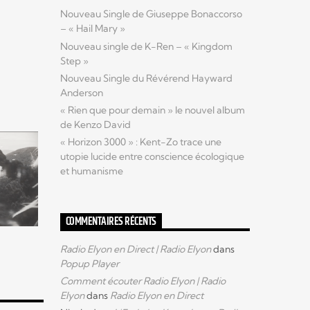
Nouveau Single de Giuseppe Bonaccorso
– « Hail Mary »
Nouveau single de K-Ren – « Kingdom
Step »
Nouveau Single du Révérend Hayward
Anderson
« Rien que pour demain » le nouvel album
de Kenzo David
« Horizon 3000 » : Kent-Zo trace une
utopie lucide entre conscience écologique
et humanisme
COMMENTAIRES RÉCENTS
Radio Elyon en Direct | Radio Elyon
dans
Popup Player
Comment écouter Radio Elyon | Radio
Elyon
dans
Radio Elyon en Direct