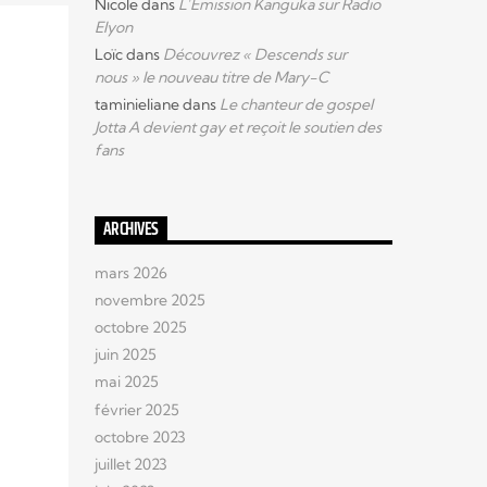
Nicole
dans
L’Emission Kanguka sur Radio
Elyon
Loïc
dans
Découvrez « Descends sur
nous » le nouveau titre de Mary-C
taminieliane
dans
Le chanteur de gospel
Jotta A devient gay et reçoit le soutien des
fans
ARCHIVES
mars 2026
novembre 2025
octobre 2025
juin 2025
mai 2025
février 2025
octobre 2023
juillet 2023