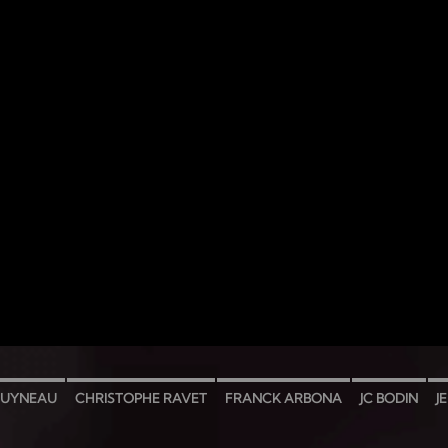
OUYNEAU
CHRISTOPHE RAVET
FRANCK ARBONA
JC BODIN
J