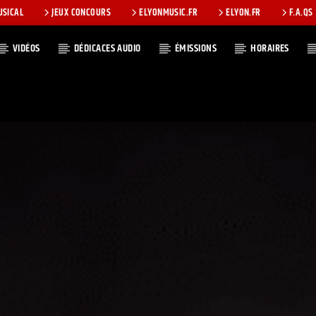
USICAL
JEUX CONCOURS
ELYONMUSIC.FR
ELYON.FR
F.A.QS
VIDÉOS
DÉDICACES AUDIO
ÉMISSIONS
HORAIRES
T