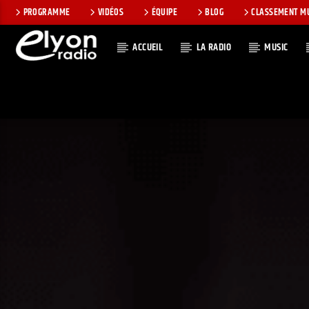
PROGRAMME
VIDÉOS
ÉQUIPE
BLOG
CLASSEMENT M
ACCUEIL
LA RADIO
MUSIC
EN CE MOMEN
RADIO ELYON
TITRE
POSITIVE ET
ARTISTE
ENCOURAGEANTE !