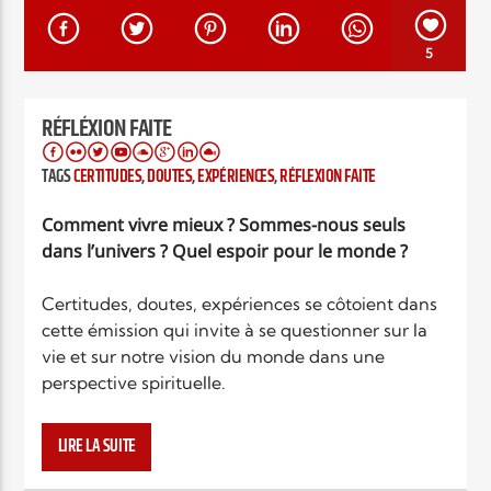
EN CE MOMENT
TITRE
5
ARTISTE
RÉFLÉXION FAITE
TAGS
CERTITUDES
,
DOUTES
,
EXPÉRIENCES
,
RÉFLEXION FAITE
Comment vivre mieux ? Sommes-nous seuls
dans l’univers ? Quel espoir pour le monde ?
Radio Elyon
Certitudes, doutes, expériences se côtoient dans
cette émission qui invite à se questionner sur la
vie et sur notre vision du monde dans une
Elyon Rhema
perspective spirituelle.
Comment vivre mieux ? Sommes-nous seuls
dans l’univers ? Quel espoir pour le monde ?
LIRE LA SUITE
Elyon Hits
Certitudes, doutes, expériences se côtoient dans