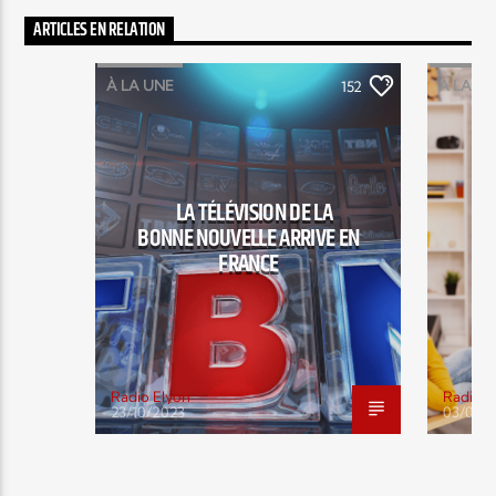
ARTICLES EN RELATION
À LA UNE
À LA U
152
LA TÉLÉVISION DE LA
BONNE NOUVELLE ARRIVE EN
FRANCE
IM
Radio Elyon
Radio E
23/10/2023
03/07/