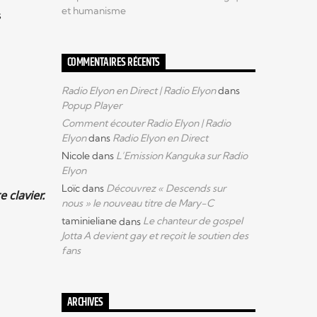
et humanisme
s
COMMENTAIRES RÉCENTS
Radio Elyon en Direct | Radio Elyon
dans
Popup Player
Comment écouter Radio Elyon | Radio
Elyon
dans
Radio Elyon en Direct
Nicole
dans
L’Emission Kanguka sur Radio
Elyon
Loïc
dans
Découvrez « Descends sur
 clavier.
nous » le nouveau titre de Mary-C
taminieliane
dans
Le chanteur de gospel
Jotta A devient gay et reçoit le soutien des
fans
ARCHIVES