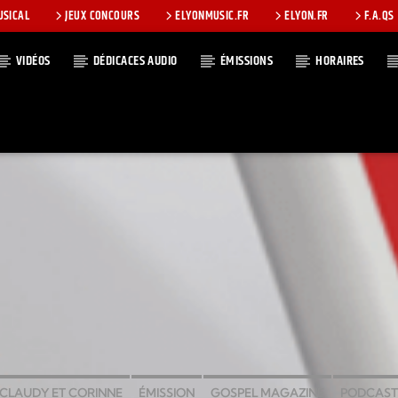
USICAL
JEUX CONCOURS
ELYONMUSIC.FR
ELYON.FR
F.A.QS
VIDÉOS
DÉDICACES AUDIO
ÉMISSIONS
HORAIRES
T
CLAUDY ET CORINNE
ÉMISSION
GOSPEL MAGAZINE
PODCAST