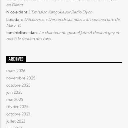
en Direct
Nicole
dans
L’Emission Kanguka sur Radio Elyon
Loïc
dans
Découvrez « Descends sur nous » le nouveau titre de
Mary-C
taminieliane
dans
Le chanteur de gospel Jotta A devient gay et
reçoit le soutien des fans
ARCHIVES
mars 2026
novembre 2025
octobre 2025
juin 2025
mai 2025
février 2025
octobre 2023
juillet 2023