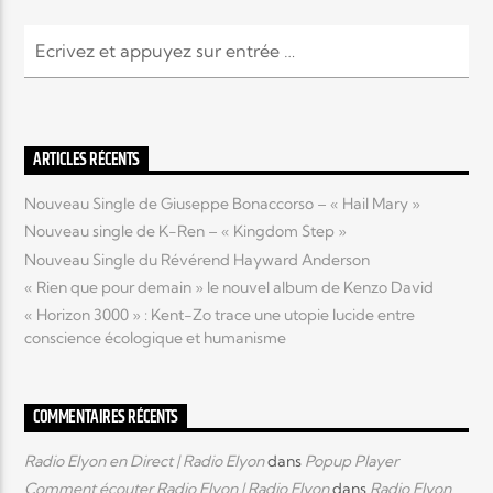
ARTICLES RÉCENTS
Nouveau Single de Giuseppe Bonaccorso – « Hail Mary »
Nouveau single de K-Ren – « Kingdom Step »
Nouveau Single du Révérend Hayward Anderson
« Rien que pour demain » le nouvel album de Kenzo David
« Horizon 3000 » : Kent-Zo trace une utopie lucide entre
conscience écologique et humanisme
COMMENTAIRES RÉCENTS
Radio Elyon en Direct | Radio Elyon
dans
Popup Player
Comment écouter Radio Elyon | Radio Elyon
dans
Radio Elyon