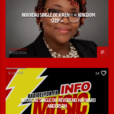
NOUVEAU SINGLE DE K-REN – « KINGDOM
STEP »
Radio Elyon
19/03/2026
À LA UNE
24
NOUVEAU SINGLE DU RÉVÉREND HAYWARD
ANDERSON