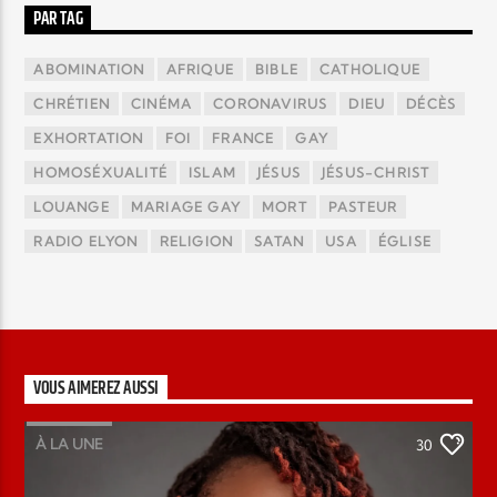
PAR TAG
ABOMINATION
AFRIQUE
BIBLE
CATHOLIQUE
CHRÉTIEN
CINÉMA
CORONAVIRUS
DIEU
DÉCÈS
EXHORTATION
FOI
FRANCE
GAY
HOMOSÉXUALITÉ
ISLAM
JÉSUS
JÉSUS-CHRIST
LOUANGE
MARIAGE GAY
MORT
PASTEUR
RADIO ELYON
RELIGION
SATAN
USA
ÉGLISE
VOUS AIMEREZ AUSSI
À LA UNE
30