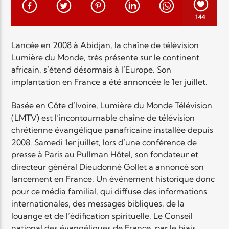
EN CE MOMENT
TITRE
144
ARTISTE
Lancée en 2008 à Abidjan, la chaîne de télévision
Lumière du Monde, très présente sur le continent
africain, s’étend désormais à l’Europe. Son
implantation en France a été annoncée le 1er juillet.
Basée en Côte d’Ivoire, Lumière du Monde Télévision
(LMTV) est l’incontournable chaîne de télévision
Radio Elyon
chrétienne évangélique panafricaine installée depuis
2008. Samedi 1er juillet, lors d’une conférence de
presse à Paris au Pullman Hôtel, son fondateur et
Elyon Rhema
directeur général Dieudonné Gollet a annoncé son
lancement en France. Un événement historique donc
pour ce média familial, qui diffuse des informations
internationales, des messages bibliques, de la
Elyon Hits
louange et de l’édification spirituelle. Le Conseil
national des évangéliques de France, par le biais