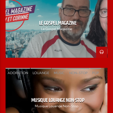
GOSPEL MAGAZINE
VOCAL
LE GOSPEL MAGAZINE
Le Gospel Magazine
ADORATION
LOUANGE
MUSIC
NON-STOP
POP
ROCK
VOCAL
MUSIQUE LOUANGE NON-STOP
Musique Louange Non-Stop