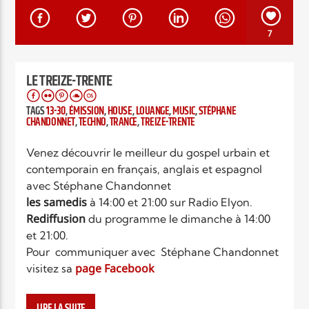
EN CE MOMENT
TITRE
7
ARTISTE
LE TREIZE-TRENTE
TAGS
13-30
,
ÉMISSION
,
HOUSE
,
LOUANGE
,
MUSIC
,
STÉPHANE
CHANDONNET
,
TECHNO
,
TRANCE
,
TREIZE-TRENTE
Venez découvrir le meilleur du gospel urbain et
Radio Elyon
contemporain en français, anglais et espagnol
avec Stéphane Chandonnet
les samedis
à 14:00 et 21:00 sur Radio Elyon.
Rediffusion
du programme le dimanche à 14:00
Elyon Rhema
et 21:00.
Pour communiquer avec Stéphane Chandonnet
page Facebook
visitez sa
C’est 60 minutes de bonne musique jeune et
Elyon Hits
dynamique mais toujours gospel.
LIRE LA SUITE