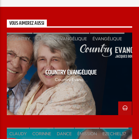
VOUS AIMEREZ AUSSI
COUNTRY
COUNTRY EVANGÉLIQUE
ÉVANGÉLIQUE
GOSPEL
JACQUES BOULIANNE
MUSIC
VILLAGE
COUNTRY ÉVANGÉLIQUE
Country Evang.
CLAUDY
CORINNE
DANCE
ÉMISSION
EZECHIEL37