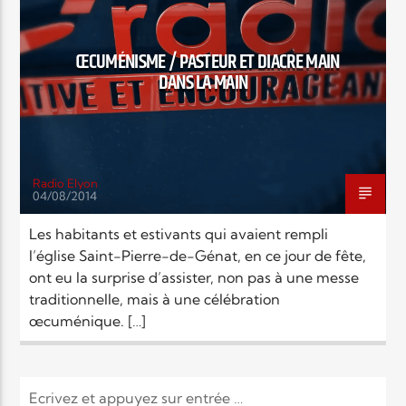
EN CE MOMENT
TITRE
ARTISTE
ŒCUMÉNISME / PASTEUR ET DIACRE MAIN
DANS LA MAIN
Radio Elyon
04/08/2014
Radio Elyon
Les habitants et estivants qui avaient rempli
l’église Saint-Pierre-de-Génat, en ce jour de fête,
ont eu la surprise d’assister, non pas à une messe
Elyon Rhema
traditionnelle, mais à une célébration
œcuménique. […]
Elyon Hits