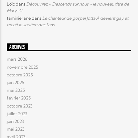
Loïc
dans
Découvrez « Descends sur nous » le nouveau titre de
Mary-C
taminieliane
dans
Le chanteur de gospel Jotta A devient gay et
reçoit le soutien des fans
ARCHIVES
mars 2026
novembre 2025
octobre 2025
juin 2025
mai 2025
février 2025
octobre 2023
juillet 2023
juin 2023
mai 2023
avril 2023