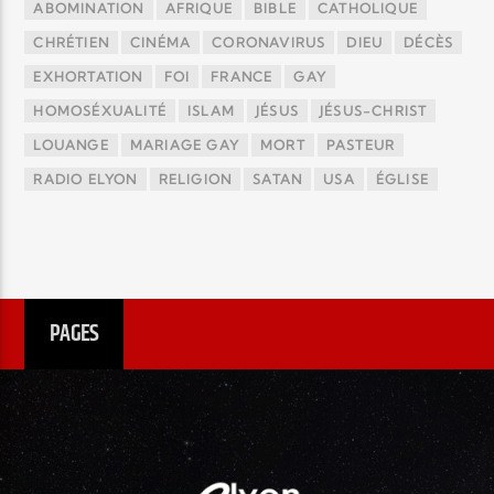
ABOMINATION
AFRIQUE
BIBLE
CATHOLIQUE
CHRÉTIEN
CINÉMA
CORONAVIRUS
DIEU
DÉCÈS
EXHORTATION
FOI
FRANCE
GAY
HOMOSÉXUALITÉ
ISLAM
JÉSUS
JÉSUS-CHRIST
LOUANGE
MARIAGE GAY
MORT
PASTEUR
RADIO ELYON
RELIGION
SATAN
USA
ÉGLISE
PAGES