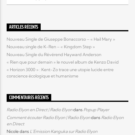
Elyon Live
ARTICLES RÉCENTS
Nouveau Single de Giuseppe Bonaccorso – « Hail Mary »
Elyon Kids
Nouveau single de K-Ren – « Kingdom Step »
Nouveau Single du Révérend Hayward Anderson
« Rien que pour demain » le nouvel album de Kenzo David
« Horizon 3000 » : Kent-Zo trace une utopie lucide entre
conscience écologique et humanisme
COMMENTAIRES RÉCENTS
Radio Elyon en Direct | Radio Elyon
dans
Popup Player
Comment écouter Radio Elyon | Radio Elyon
dans
Radio Elyon
en Direct
Nicole
dans
L’Emission Kanguka sur Radio Elyon