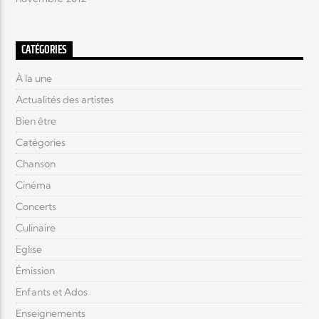
CATÉGORIES
À la une
Actualités des artistes
Bien être
Catégories
Chanson
Cinéma
Concerts
Culinaire
Eglise
Émission
Enfants et Ados
Enseignements