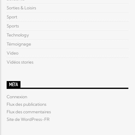
Sorties & Loisirs
Sport
Sports
Technology
Témoignage
Video
Vidéos stories
MÉTA
Connexion
Flux des publications
Flux des commentaires
Site de WordPress-FR