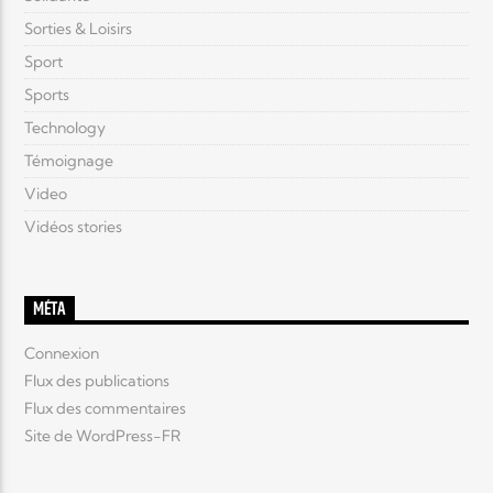
Sorties & Loisirs
Sport
Sports
Technology
Témoignage
Video
Vidéos stories
MÉTA
Connexion
Flux des publications
Flux des commentaires
Site de WordPress-FR