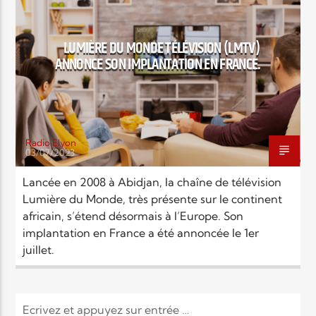
EN CE MOMENT
TITRE
ARTISTE
LUMIÈRE DU MONDE TÉLÉVISION (LMTV)
ANNONCE SON IMPLANTATION EN FRANCE.
Radio Elyon
03/07/2023
Radio Elyon
Lancée en 2008 à Abidjan, la chaîne de télévision
Lumière du Monde, très présente sur le continent
africain, s’étend désormais à l’Europe. Son
Elyon Rhema
implantation en France a été annoncée le 1er
juillet.
Elyon Hits