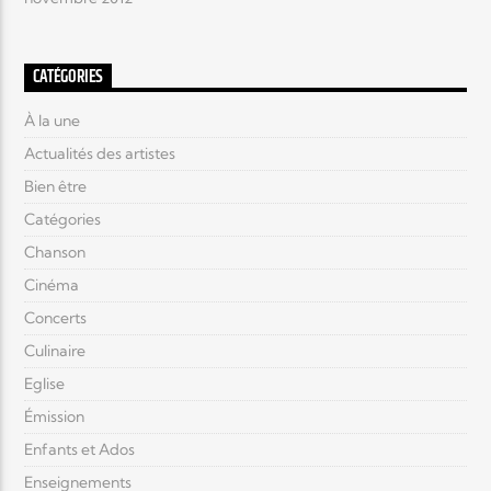
CATÉGORIES
À la une
Actualités des artistes
Bien être
Catégories
Chanson
Cinéma
Concerts
Culinaire
Eglise
Émission
Enfants et Ados
Enseignements