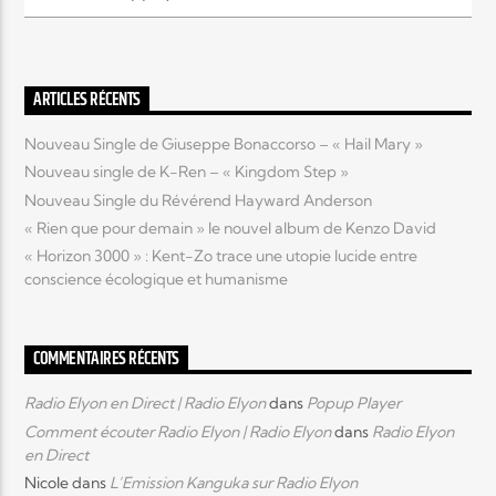
Elyon Live
ARTICLES RÉCENTS
Nouveau Single de Giuseppe Bonaccorso – « Hail Mary »
Elyon Kids
Nouveau single de K-Ren – « Kingdom Step »
Nouveau Single du Révérend Hayward Anderson
« Rien que pour demain » le nouvel album de Kenzo David
« Horizon 3000 » : Kent-Zo trace une utopie lucide entre
conscience écologique et humanisme
COMMENTAIRES RÉCENTS
Radio Elyon en Direct | Radio Elyon
dans
Popup Player
Comment écouter Radio Elyon | Radio Elyon
dans
Radio Elyon
en Direct
Nicole
dans
L’Emission Kanguka sur Radio Elyon