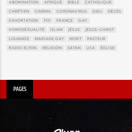
ABOMINATION
AFRIQUE
BIBLE
CATHOLIQUE
CHRÉTIEN
CINÉMA
CORONAVIRUS
DIEU
DÉCÈS
EXHORTATION
FOI
FRANCE
GAY
HOMOSÉXUALITÉ
ISLAM
JÉSUS
JÉSUS-CHRIST
LOUANGE
MARIAGE GAY
MORT
PASTEUR
RADIO ELYON
RELIGION
SATAN
USA
ÉGLISE
PAGES