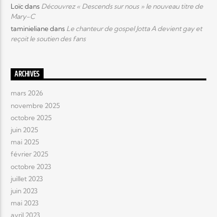
Loïc
dans
Découvrez « Descends sur nous » le nouveau titre de
Mary-C
taminieliane
dans
Le chanteur de gospel Jotta A devient gay et
reçoit le soutien des fans
ARCHIVES
mars 2026
novembre 2025
octobre 2025
juin 2025
mai 2025
février 2025
octobre 2023
juillet 2023
juin 2023
mai 2023
avril 2023