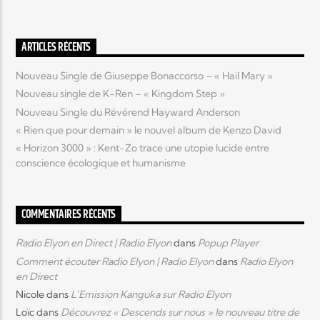
Elyon Live
ARTICLES RÉCENTS
Nouveau Single de Giuseppe Bonaccorso – « Hail Mary »
Nouveau single de K-Ren – « Kingdom Step »
Elyon Kids
Nouveau Single du Révérend Hayward Anderson
« Rien que pour demain » le nouvel album de Kenzo David
« Horizon 3000 » : Kent-Zo trace une utopie lucide entre
conscience écologique et humanisme
COMMENTAIRES RÉCENTS
Radio Elyon en Direct | Radio Elyon
dans
Popup Player
Comment écouter Radio Elyon | Radio Elyon
dans
Radio Elyon
en Direct
Nicole
dans
L’Emission Kanguka sur Radio Elyon
Loïc
dans
Découvrez « Descends sur nous » le nouveau titre de