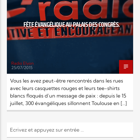
EN CE MOMENT
TITRE
ARTISTE
FÊTE ÉVANGÉLIQUE AU PALAIS DES CONGRÈS.
Radio Elyon
25/07/2015
Radio Elyon
Vous les avez peut-être rencontrés dans les rues
avec leurs casquettes rouges et leurs tee-shirts
blancs floqués d’un message de paix : depuis le 15
Elyon Rhema
juillet, 300 évangéliques sillonnent Toulouse en […]
Elyon Hits