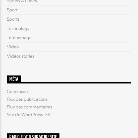
Sorties & Loisirs
Sport
Sports
Technology
Témoignage
Video
Vidéos stories
MÉTA
Connexion
Flux des publications
Flux des commentaires
Site de WordPress-FR
RADIO ELYON SUR VOTRE SITE