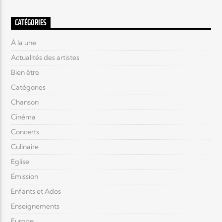
CATÉGORIES
À la une
Actualités des artistes
Bien être
Catégories
Chanson
Cinéma
Concerts
Culinaire
Eglise
Émission
Enfants et Ados
Enseignements
Europe