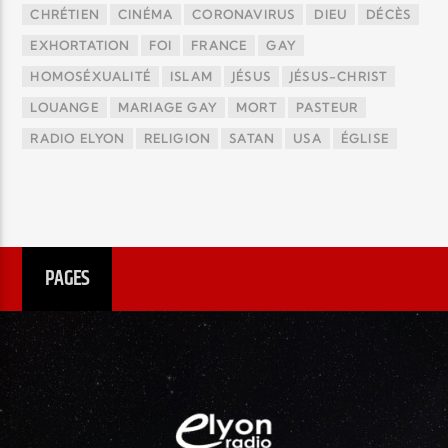
CHRÉTIEN
CINÉMA
CORONAVIRUS
DIEU
DÉCÈS
EXHORTATION
FOI
FRANCE
GAY
HOMOSÉXUALITÉ
ISLAM
JÉSUS
JÉSUS-CHRIST
LOUANGE
MARIAGE GAY
MORT
PASTEUR
RADIO ELYON
RELIGION
SATAN
USA
ÉGLISE
PAGES