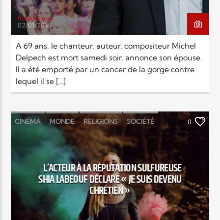
Radio Elyon
02/01/2016
A 69 ans, le chanteur, auteur, compositeur Michel
Delpech est mort samedi soir, annonce son épouse.
Il a été emporté par un cancer de la gorge contre
lequel il se […]
CINÉMA
MONDE
RELIGIONS
SOCIÉTÉ
0
L’ACTEUR À LA RÉPUTATION SULFUREUSE
SHIA LABEOUF DÉCLARE « JE SUIS DEVENU
CHRÉTIEN »