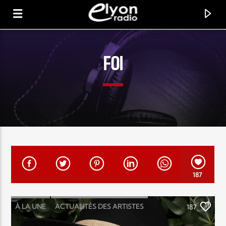
FOI
RADIO ELYON
POSITIVE ET ENCOURAGEANTE !
187
À LA UNE
ACTUALITÉS DES ARTISTES
187
CHANSON
MUSIC
NEWS
PEOPLE