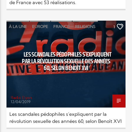
de France avec 53 réalisations.
À LA UNE
EUROPE
FRANCE
RELIGIONS
1
LES SCANDALES PÉDOPHILES S’EXPLIQUENT
PAR LA RÉVOLUTION SEXUELLE DES ANNÉES
60, SELON BENOÎT XVI
Radio Elyon
12/04/2019
Les scandales pédophiles s’expliquent par la
révolution sexuelle des années 60, selon Benoît XVI