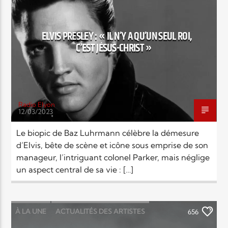
RELIGIONS
Elyon Live
ELVIS PRESLEY : « IL N’Y A QU’UN SEUL ROI,
C’EST JÉSUS-CHRIST »
Elyon Kids
Radio Elyon
12/03/2023
Le biopic de Baz Luhrmann célèbre la démesure
d’Elvis, bête de scène et icône sous emprise de son
manageur, l’intriguant colonel Parker, mais néglige
un aspect central de sa vie : […]
À LA UNE
ACTUALITÉS DES ARTISTES
656