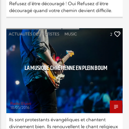
Refusez d’être découragé ! Oui Refusez d’être
découragé quand votre chemin devient difficile.
ACTUALITÉS DES ARTISTES
MUSIC
2
NEWS
LA MUSIQUE CHRÉTIENNE EN PLEIN BOUM
Radio Elyon
18/05/2016
Ils sont protestants évangéliques et chantent
divinement bien. Ils renouvellent le chant religieux