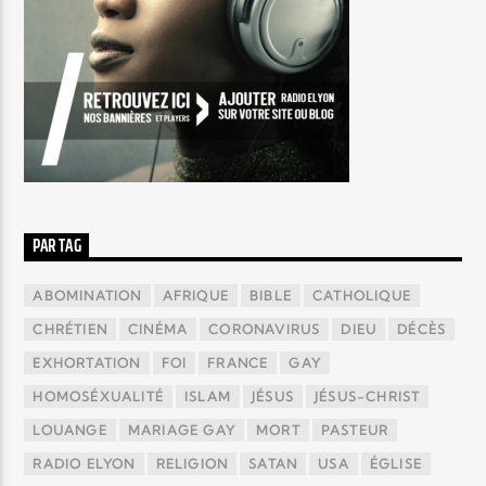
PAR TAG
ABOMINATION
AFRIQUE
BIBLE
CATHOLIQUE
CHRÉTIEN
CINÉMA
CORONAVIRUS
DIEU
DÉCÈS
EXHORTATION
FOI
FRANCE
GAY
HOMOSÉXUALITÉ
ISLAM
JÉSUS
JÉSUS-CHRIST
LOUANGE
MARIAGE GAY
MORT
PASTEUR
RADIO ELYON
RELIGION
SATAN
USA
ÉGLISE