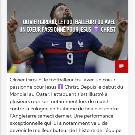
FOOTBALL
FRANCE
INTERVIEWS
MONDE
NEWS
POINTS FORTS
OLIVIER GIROUD, LE FOOTBALLEUR FOU AVEC
RELIGIONS
SOCIÉTÉ
SPORT
UN COEUR PASSIONNÉ POUR JÉSUS
CHRIST
Radio Elyon
14/12/2022
Olivier Giroud, le footballeur fou avec un coeur
passionné pour Jésus
Christ. Depuis le début du
Mondial au Qatar, l’attaquant s’est illustré à
plusieurs reprises, notamment lors du match
contre la Pologne en huitième de finale et contre
l’Angleterre samedi dernier. Une performance
exceptionnelle qui lui a notamment valu de
devenir le meilleur buteur de l’histoire de l’équipe