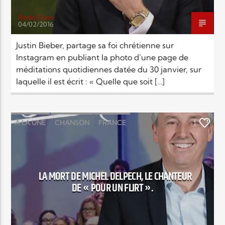
Radio Elyon
04/02/2016
Justin Bieber, partage sa foi chrétienne sur
Instagram en publiant la photo d’une page de
méditations quotidiennes datée du 30 janvier, sur
laquelle il est écrit : « Quelle que soit […]
À LA UNE
CHANSON
FRANCE
1
RELIGIONS
SOCIÉTÉ
LA MORT DE MICHEL DELPECH, LE CHANTEUR
DE « POUR UN FLIRT ».