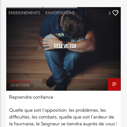
ENSEIGNEMENTS
EXHORTATIONS
3
RELÈVE TOI
Radio Elyon
22/07/2016
Reprendre confiance
Quelle que soit l’opposition, les problèmes, les
difficultés, les combats, quelle que soit l’ardeur de
la fournaise, le Seigneur se tiendra auprès de vous !