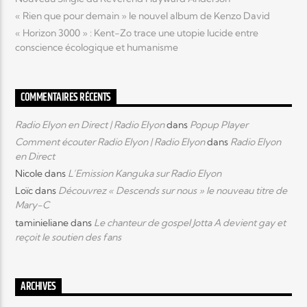
« Rien que pour demain » le nouvel album de Kenzo David
« Horizon 3000 » : Kent-Zo trace une utopie lucide entre
conscience écologique et humanisme
COMMENTAIRES RÉCENTS
Radio Elyon en Direct | Radio Elyon
dans
Popup Player
Comment écouter Radio Elyon | Radio Elyon
dans
Radio Elyon
en Direct
Nicole
dans
L’Emission Kanguka sur Radio Elyon
Loïc
dans
Découvrez « Descends sur nous » le nouveau titre de
Mary-C
taminieliane
dans
Le chanteur de gospel Jotta A devient gay et
reçoit le soutien des fans
ARCHIVES