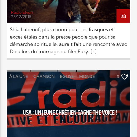
Radio Elyon
25/12/2015
Shia Labeouf, plus connu pour ses frasques et
excès étalés dans la presse people que pour sa
démarche spirituelle, aurait fait une rencontre avec
Dieu lors du tournage du film Fury. […]
À LA UNE
CHANSON
EGLISE
MONDE
0
RELIGIONS
SOCIÉTÉ
USA : UN JEUNE CHRÉTIEN GAGNE THE VOICE !