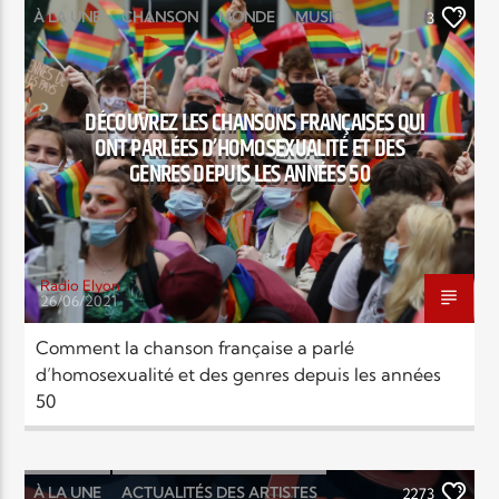
À LA UNE
CHANSON
MONDE
MUSIC
3
MUSIQUE
POINTS FORTS
POLITIQUE
SOCIÉTÉ
DÉCOUVREZ LES CHANSONS FRANÇAISES QUI
ONT PARLÉES D’HOMOSEXUALITÉ ET DES
GENRES DEPUIS LES ANNÉES 50
Radio Elyon
26/06/2021
Comment la chanson française a parlé
d’homosexualité et des genres depuis les années
50
À LA UNE
ACTUALITÉS DES ARTISTES
2273