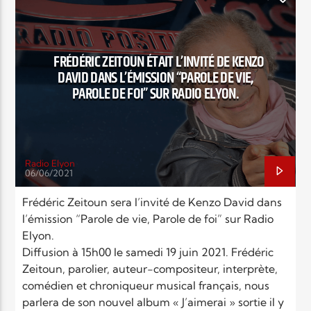
ÉMISSION
INTERVIEWS
MUSIC
NEWS
FRÉDÉRIC ZEITOUN ÉTAIT L’INVITÉ DE KENZO
DAVID DANS L’ÉMISSION “PAROLE DE VIE,
PAROLE DE FOI” SUR RADIO ELYON.
Radio Elyon
06/06/2021
Frédéric Zeitoun sera l’invité de Kenzo David dans
l’émission “Parole de vie, Parole de foi” sur Radio
Elyon.
Diffusion à 15h00 le samedi 19 juin 2021. Frédéric
Zeitoun, parolier, auteur-compositeur, interprète,
comédien et chroniqueur musical français, nous
parlera de son nouvel album « J’aimerai » sortie il y