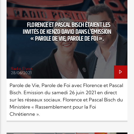
NEWS
POINTS FORTS
Elyon Live
RFC FRANCE - FLORENCE BISCH
FLORENCE ET PASCAL BISCH ÉTAIENT LES
INVITÉS DE KENZO DAVID DANS L’ÉMISSION
« PAROLE DE VIE, PAROLE DE FOI ».
Elyon Kids
Radio Elyon
28/06/2021
Parole de Vie, Parole de Foi avec Florence et Pascal
Bisch. Emission du samedi 26 juin 2021 en direct
sur les réseaux sociaux. Florence et Pascal Bisch du
Ministère « Rassemblement pour la Foi
Chrétienne ».