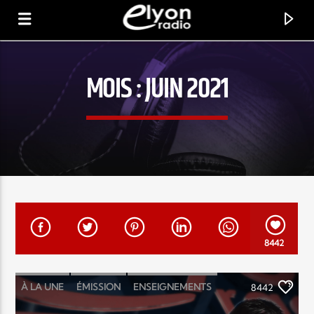
MOIS :
JUIN 2021
RADIO ELYON
POSITIVE ET ENCOURAGEANTE !
8442
À LA UNE
ÉMISSION
ENSEIGNEMENTS
8442
EXHORTATIONS
LOUANGE MUSIC