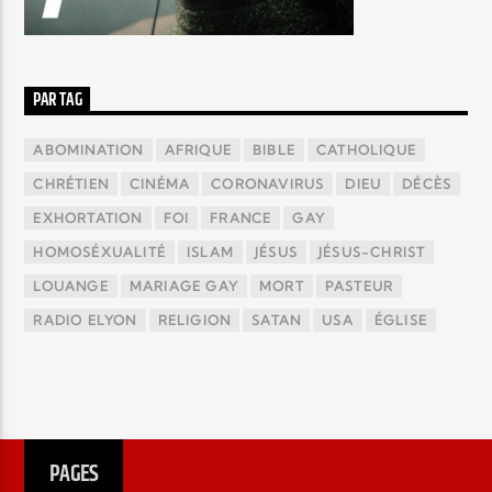
PAR TAG
ABOMINATION
AFRIQUE
BIBLE
CATHOLIQUE
CHRÉTIEN
CINÉMA
CORONAVIRUS
DIEU
DÉCÈS
EXHORTATION
FOI
FRANCE
GAY
HOMOSÉXUALITÉ
ISLAM
JÉSUS
JÉSUS-CHRIST
LOUANGE
MARIAGE GAY
MORT
PASTEUR
RADIO ELYON
RELIGION
SATAN
USA
ÉGLISE
PAGES