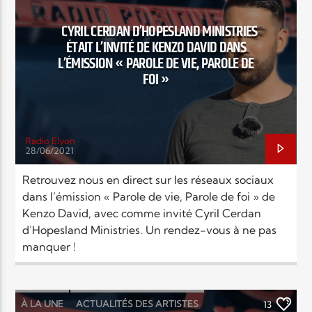
EN CE MOMENT
TITRE
MUSIC
NEWS
POINTS FORTS
CYRIL CERDAN D’HOPESLAND MINISTRIES
ARTISTE
ÉTAIT L’INVITÉ DE KENZO DAVID DANS
L’ÉMISSION « PAROLE DE VIE, PAROLE DE
FOI »
Radio Elyon
28/06/2021
Radio Elyon
Retrouvez nous en direct sur les réseaux sociaux
dans l’émission « Parole de vie, Parole de foi » de
Kenzo David, avec comme invité Cyril Cerdan
Elyon Rhema
d’Hopesland Ministries. Un rendez-vous à ne pas
manquer !
Elyon Hits
À LA UNE
ACTUALITÉS DES ARTISTES
13