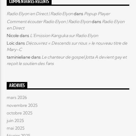
COMMENTAIRES RÉCENTS
Radio Elyon en Direct | Radio Elyon
dans
Popup Player
Comment écouter Radio Elyon | Radio Elyon
dans
Radio Elyon
en Direct
Nicole
dans
L’Emission Kanguka sur Radio Elyon
Loïc
dans
Découvrez « Descends sur nous » le nouveau titre de
Mary-C
taminieliane
dans
Le chanteur de gospel Jotta A devient gay et
reçoit le soutien des fans
ARCHIVES
mars 2026
novembre 2025
octobre 2025
juin 2025
mai 2025
février 2025