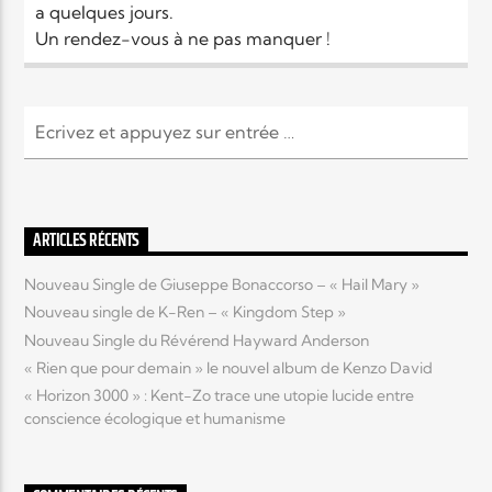
a quelques jours.
Un rendez-vous à ne pas manquer !
ARTICLES RÉCENTS
Nouveau Single de Giuseppe Bonaccorso – « Hail Mary »
Nouveau single de K-Ren – « Kingdom Step »
Nouveau Single du Révérend Hayward Anderson
« Rien que pour demain » le nouvel album de Kenzo David
« Horizon 3000 » : Kent-Zo trace une utopie lucide entre
conscience écologique et humanisme