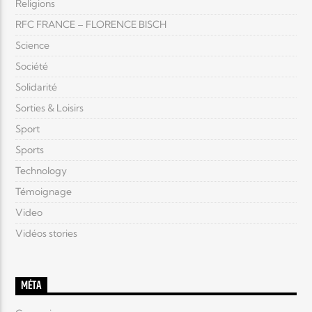
Religions
RFC FRANCE – FLORENCE BISCH
Science
Société
Solidarité
Sorties & Loisirs
Sport
Sports
Technology
Témoignage
Video
Vidéos stories
MÉTA