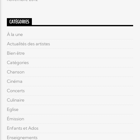
CATÉGORIES
À la une
Actualités des artistes
Bien être
Catégories
Chanson
Cinéma
Concerts
Culinaire
Eglise
Émission
Enfants et Ados
Enseignements