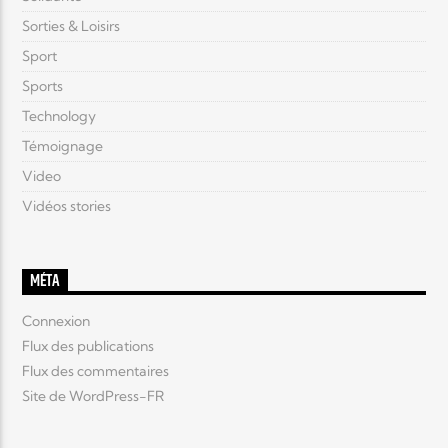
Sorties & Loisirs
Sport
Sports
Technology
Témoignage
Video
Vidéos stories
MÉTA
Connexion
Flux des publications
Flux des commentaires
Site de WordPress-FR