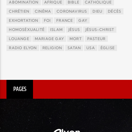
ABOMINATION
AFRIQUE
BIBLE
CATHOLIQUE
CHRÉTIEN
CINÉMA
CORONAVIRUS
DIEU
DÉCÈS
EXHORTATION
FOI
FRANCE
GAY
HOMOSÉXUALITÉ
ISLAM
JÉSUS
JÉSUS-CHRIST
LOUANGE
MARIAGE GAY
MORT
PASTEUR
RADIO ELYON
RELIGION
SATAN
USA
ÉGLISE
PAGES