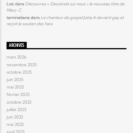
Loïc
dans
Découvrez « Descends sur nous » le nouveau titre de
Mary-C
taminieliane
dans
Le chanteur de gospel Jotta A devient gay et
reçoit le soutien des fans
ARCHIVES
mars 2026
novembre 2025
octobre 2025
juin 2025
mai 2025
février 2025
octobre 2023
juillet 2023
juin 2023
mai 2023
avril 2023