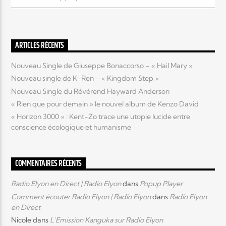
Elyon Live
ARTICLES RÉCENTS
Nouveau Single de Giuseppe Bonaccorso – « Hail Mary »
Elyon Kids
Nouveau single de K-Ren – « Kingdom Step »
Nouveau Single du Révérend Hayward Anderson
« Rien que pour demain » le nouvel album de Kenzo David
« Horizon 3000 » : Kent-Zo trace une utopie lucide entre
conscience écologique et humanisme
COMMENTAIRES RÉCENTS
Radio Elyon en Direct | Radio Elyon
dans
Popup Player
Comment écouter Radio Elyon | Radio Elyon
dans
Radio Elyon
en Direct
Nicole
dans
L’Emission Kanguka sur Radio Elyon