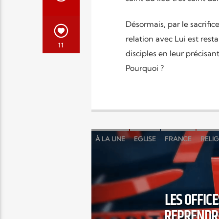
Désormais, par le sacrific
relation avec Lui est resta
11
disciples en leur précisant
Pourquoi ?
À LA UNE
EGLISE
FRANCE
RELI
LES OFFIC
REPRENDRE