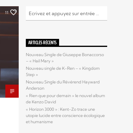
11
ARTICLES RÉCENTS
Nouveau Single de Giuseppe Bonaccorso
– « Hail Mary »
Nouveau single de K-Ren – « Kingdom
Step »
Nouveau Single du Révérend Hayward
Anderson
« Rien que pour demain » le nouvel album
de Kenzo David
« Horizon 3000 » : Kent-Zo trace une
utopie lucide entre conscience écologique
et humanisme