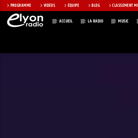
PROGRAMME
VIDÉOS
ÉQUIPE
BLOG
CLASSEMENT M
ACCUEIL
LA RADIO
MUSIC
EN CE MOMEN
RADIO ELYON
TITRE
POSITIVE ET
ARTISTE
ENCOURAGEANTE !