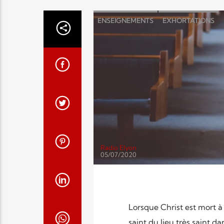
ENSEIGNEMENTS
EXHORTATIONS
Radio Elyon
05/07/2020
Lorsque Christ est mort à l
saint du lieu très saint da