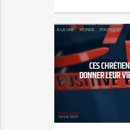
À LA UNE
MONDE
POLITIQUE
CES CHRÉTIEN
DONNER LEUR VIE
Radio Elyon
14/04/2019