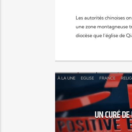
Les autorités chinoises on
une zone montagneuse tr
diocèse que l’église de Qi
À LA UNE
EGLISE
FRANCE
RELI
UN CURÉ DE 