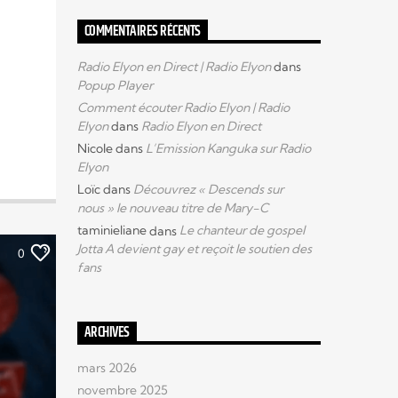
COMMENTAIRES RÉCENTS
Radio Elyon en Direct | Radio Elyon
dans
Popup Player
Comment écouter Radio Elyon | Radio
Elyon
dans
Radio Elyon en Direct
Nicole
dans
L’Emission Kanguka sur Radio
Elyon
Loïc
dans
Découvrez « Descends sur
nous » le nouveau titre de Mary-C
taminieliane
dans
Le chanteur de gospel
Jotta A devient gay et reçoit le soutien des
0
fans
ARCHIVES
mars 2026
novembre 2025