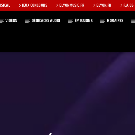
USICAL
JEUX CONCOURS
ELYONMUSIC.FR
ELYON.FR
F.A.QS
VIDÉOS
DÉDICACES AUDIO
ÉMISSIONS
HORAIRES
T