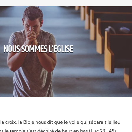
NOUS SOMMES L’EGLISE
a croix, la Bible nous dit que le voile qui séparait le lieu
ns le temple s’est déchiré de haut en bas (Luc 23 : 45).