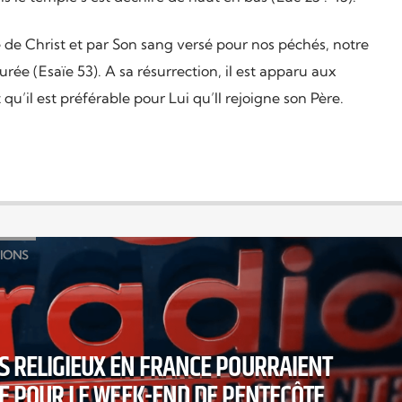
e de Christ et par Son sang versé pour nos péchés, notre
urée (Esaïe 53). A sa résurrection, il est apparu aux
 qu’il est préférable pour Lui qu’Il rejoigne son Père.
GIONS
ES RELIGIEUX EN FRANCE POURRAIENT
 POUR LE WEEK-END DE PENTECÔTE