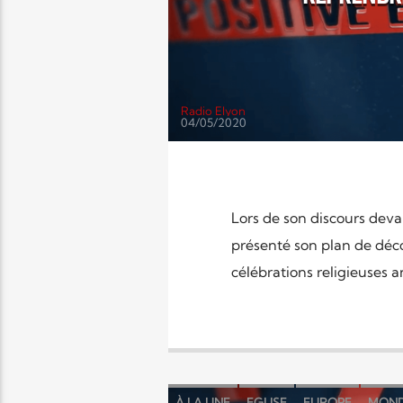
Radio Elyon
04/05/2020
Lors de son discours devan
présenté son plan de déc
célébrations religieuses a
À LA UNE
EGLISE
EUROPE
MON