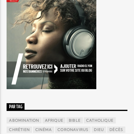
PAR TAG
ABOMINATION
AFRIQUE
BIBLE
CATHOLIQUE
CHRÉTIEN
CINÉMA
CORONAVIRUS
DIEU
DÉCÈS