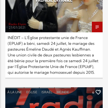
PREMIÈRE EN FRANCE
Radio Elyon
27/07/2021
INÉDIT – L’Église protestante unie de France
(EPUdF) a béni, samedi 24 juillet, le mariage des
pasteures Émeline Daudé et Agnès Kauffman.
Une union civile de deux pasteures lesbiennes a
été bénie pour la première fois ce samedi 24 juillet
par l’Église Protestante Unie de France (EPUdF),
qui autorise le mariage homosexuel depuis 2015.
À LA UNE
EGLISE
ISRAËL
MONDE
6
RELIGIONS
SOCIÉTÉ