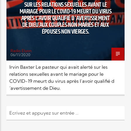
SUR LES RELATIONS SEXUELLES AVANT LE
MARIAGE POUR LE COVID-19 MEURT DU VIRUS
APRÈS L’AVOIR QUALIFIÉ D ‘AVERTISSEMENT
DE DIEU AUX COUPLES NON MARIÉS ET AUX
ÉPOUSES NON VIERGES.
Radio Elyon
06/11/2020
Irvin Baxter Le pasteur qui avait alerté sur les
relations sexuelles avant le mariage pour le
COVID-19 meurt du virus après l’avoir qualifié d
‘avertissement de Dieu.