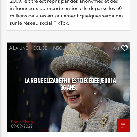
2009, le titre est repris par des anonymes et des
influenceurs du monde entier, elle dépasse les 60
millions de vues en seulement quelques semaines
sur le réseau social TikTok.
À LA UNE
EGLISE
INSOLITE
MONDE
631
NEWS
SOCIÉTÉ
LA REINE ELIZABETH II EST DÉCÉDÉE JEUDI À
96 ANS.
Radio Elyon
09/09/2022