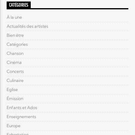
CATÉGORIES
À la une
Actualités des artistes
Bien être
Catégories
Chanson
Cinéma
Concerts
Culinaire
Eglise
Émission
Enfants et Ados
Enseignements
Europe
Exhortation