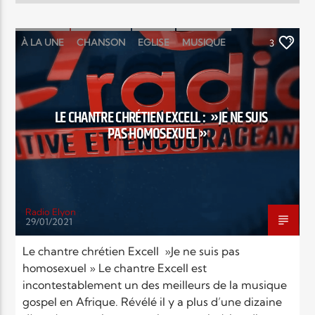
À LA UNE
CHANSON
EGLISE
MUSIQUE
3
PEOPLE
RELIGIONS
LE CHANTRE CHRÉTIEN EXCELL : »JE NE SUIS
PAS HOMOSEXUEL »
Radio Elyon
29/01/2021
Le chantre chrétien Excell »Je ne suis pas
homosexuel » Le chantre Excell est
incontestablement un des meilleurs de la musique
gospel en Afrique. Révélé il y a plus d’une dizaine