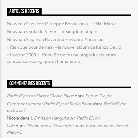
ARTICLES RÉCENTS
Nouveau Single de Giuseppe Bonaccorso – « Hail Mary »
Nouveau single de K-Ren – « Kingdom Step »
Nouveau Single du Révérend Hayward Anderson
« Rien que pour demain » le nouvel album de Kenzo David
« Horizon 3000 » : Kent-Zo trace une utopie lucide entre
conscience écologique et humanisme
COMMENTAIRES RÉCENTS
Radio Elyon en Direct | Radio Elyon
dans
Popup Player
Comment écouter Radio Elyon | Radio Elyon
dans
Radio Elyon
en Direct
Nicole
dans
L’Emission Kanguka sur Radio Elyon
Loïc
dans
Découvrez « Descends sur nous » le nouveau titre de
Mary-C