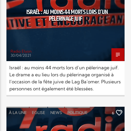
ISRAËL : AU MOINS 44 MORTS LORS D’UN
PÈLERINAGE JUIF
Radio Elyon
30/04/2021
Israël : au moins 44 morts lors d’un pèlerinage juif.
Le drame a eu lieu lors du pèlerinage organisé à
l’occasion de la fête juive de Lag Ba’omer. Plusieurs
personnes ont également été blessées.
À LA UNE
EGLISE
NEWS
POLITIQUE
6
RELIGIONS
SOCIÉTÉ
VIDEO