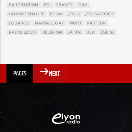
EXHORTATION
FOI
FRANCE
GAY
HOMOSÉXUALITÉ
ISLAM
JÉSUS
JÉSUS-CHRIST
LOUANGE
MARIAGE GAY
MORT
PASTEUR
RADIO ELYON
RELIGION
SATAN
USA
ÉGLISE
NEXT
PAGES