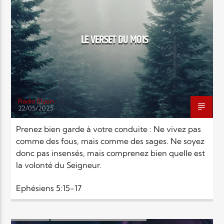
EN CE MOMENT
TITRE
ARTISTE
LE VERSET DU MOIS
Radio Elyon
22/05/2025
Radio Elyon
Prenez bien garde à votre conduite : Ne vivez pas
comme des fous, mais comme des sages. Ne soyez
donc pas insensés, mais comprenez bien quelle est
Elyon Rhema
la volonté du Seigneur.
Ephésiens 5:15-17
Elyon Hits