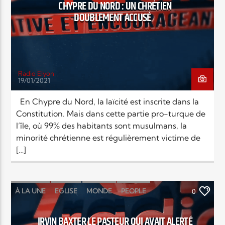
CHYPRE DU NORD : UN CHRÉTIEN
DOUBLEMENT ACCUSÉ
Radio Elyon
19/01/2021
En Chypre du Nord, la laïcité est inscrite dans la
Constitution. Mais dans cette partie pro-turque de
l’île, où 99% des habitants sont musulmans, la
minorité chrétienne est régulièrement victime de
[…]
À LA UNE
EGLISE
MONDE
PEOPLE
0
RELIGIONS
SOCIÉTÉ
IRVIN BAXTER LE PASTEUR QUI AVAIT ALERTÉ