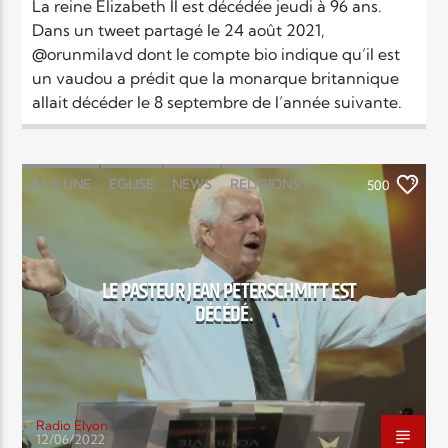
La reine Elizabeth II est décédée jeudi à 96 ans.
Dans un tweet partagé le 24 août 2021,
@orunmilavd dont le compte bio indique qu’il est
un vaudou a prédit que la monarque britannique
allait décéder le 8 septembre de l’année suivante.
À LA UNE
EGLISE
NEWS
RELIGIONS
500
LE PASTEUR JEAN PETERSCHMITT EST
DÉCÉDÉ.
Radio Elyon
12/06/2022