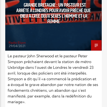
GRANDE BRETAGNE : UN PASTEUR EST
ARRÊTÉ À LONDRES POUR AVOIR PRÊCHÉ QUE
DIEU A CRÉÉ DEUX SEXES L’HOMME ET LA
FEMME
Radio Elyon
29/04/2021
Le pasteur John Sherwood et le pasteur Peter
Simpson prêchaient devant la station de métro
Uxbridge dans l’ouest de Londres le vendredi 23
avril, lorsque des policiers ont été interpellés.
Simpson a dit qu’il «a commencé la prédication et
a évoqué le grave abandon par notre nation de ses
fondements chrétiens, un abandon qui s’est
manifesté, par exemple, dans la redéfinition du
mariage».