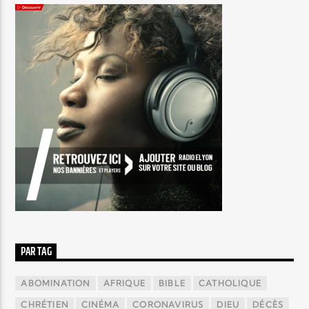
PAR TAG
ABOMINATION
AFRIQUE
BIBLE
CATHOLIQUE
CHRÉTIEN
CINÉMA
CORONAVIRUS
DIEU
DÉCÈS