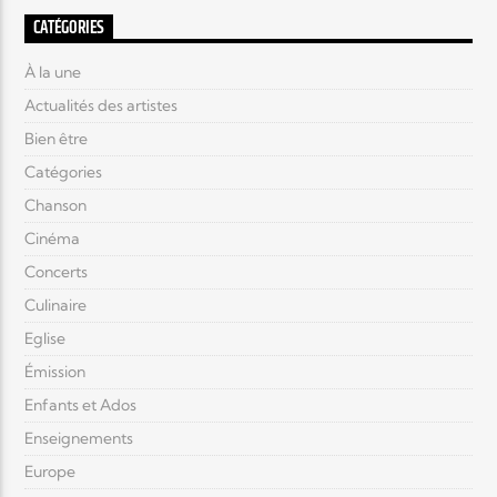
CATÉGORIES
À la une
Actualités des artistes
Bien être
Catégories
Chanson
Cinéma
Concerts
Culinaire
Eglise
Émission
Enfants et Ados
Enseignements
Europe