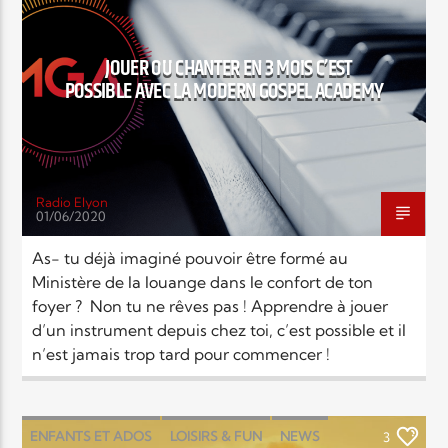
EN CE MOMENT
TITRE
NEWS
ARTISTE
JOUER OU CHANTER EN 3 MOIS C’EST
POSSIBLE AVEC LA MODERN GOSPEL ACADEMY
Radio Elyon
01/06/2020
Radio Elyon
As- tu déjà imaginé pouvoir être formé au
Ministère de la louange dans le confort de ton
foyer ? Non tu ne rêves pas ! Apprendre à jouer
Elyon Rhema
d’un instrument depuis chez toi, c’est possible et il
n’est jamais trop tard pour commencer !
Elyon Hits
ENFANTS ET ADOS
LOISIRS & FUN
NEWS
3