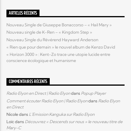
ARTICLES RÉCENTS
Nouveau Single de Giuseppe Bonaccorso – « Hail Mary »
Nouveau single de K-Ren – « Kingdom Step »
Nouveau Single du Révérend Hayward Anderson
« Rien que pour demain » le nouvel album de Kenzo David
« Horizon 3000 » : Kent-Zo trace une utopie lucide entre
conscience écologique et humanisme
COMMENTAIRES RÉCENTS
Radio Elyon en Direct | Radio Elyon
dans
Popup Player
Comment écouter Radio Elyon | Radio Elyon
dans
Radio Elyon
en Direct
Nicole
dans
L’Emission Kanguka sur Radio Elyon
Loïc
dans
Découvrez « Descends sur nous » le nouveau titre de
Mary-C