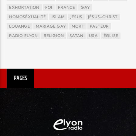
EXHORTATION
FOI
FRANCE
GAY
HOMOSÉXUALITÉ
ISLAM
JÉSUS
JÉSUS-CHRIST
LOUANGE
MARIAGE GAY
MORT
PASTEUR
RADIO ELYON
RELIGION
SATAN
USA
ÉGLISE
PAGES