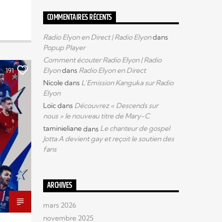
COMMENTAIRES RÉCENTS
Radio Elyon en Direct | Radio Elyon
dans
Popup Player
Comment écouter Radio Elyon | Radio
Elyon
dans
Radio Elyon en Direct
191
Nicole
dans
L’Emission Kanguka sur Radio
Elyon
Loïc
dans
Découvrez « Descends sur
nous » le nouveau titre de Mary-C
taminieliane
dans
Le chanteur de gospel
Jotta A devient gay et reçoit le soutien des
fans
ARCHIVES
mars 2026
novembre 2025