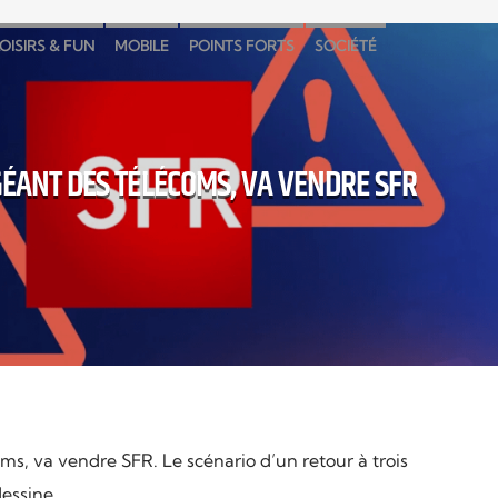
OISIRS & FUN
MOBILE
POINTS FORTS
SOCIÉTÉ
 GÉANT DES TÉLÉCOMS, VA VENDRE SFR
oms, va vendre SFR. Le scénario d’un retour à trois
dessine