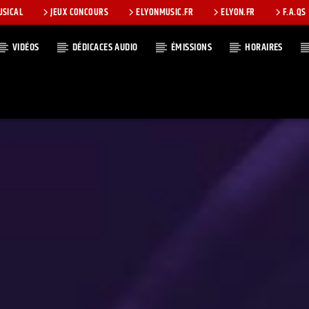
USICAL
JEUX CONCOURS
ELYONMUSIC.FR
ELYON.FR
F.A.QS
VIDÉOS
DÉDICACES AUDIO
ÉMISSIONS
HORAIRES
T