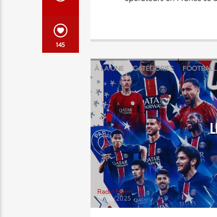
145
À LA UNE
CATÉGORIES
FOOTBALL
L
Radio Elyon
01/06/2025