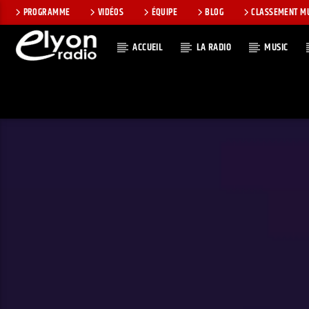
PROGRAMME
VIDÉOS
ÉQUIPE
BLOG
CLASSEMENT M
ACCUEIL
LA RADIO
MUSIC
EN CE MOMEN
RADIO ELYON
TITRE
POSITIVE ET
ARTISTE
ENCOURAGEANTE !