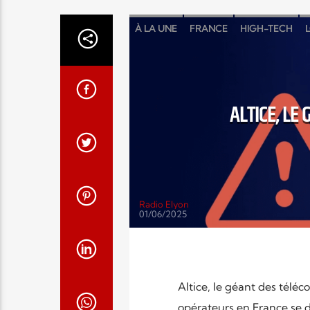
À LA UNE
FRANCE
HIGH-TECH
L
ALTICE, LE
Radio Elyon
01/06/2025
Altice, le géant des téléc
opérateurs en France se 