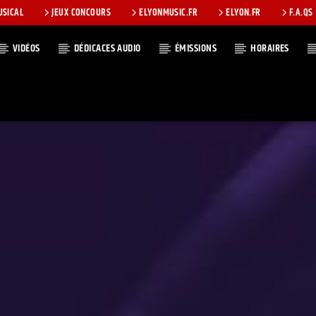
USICAL
JEUX CONCOURS
ELYONMUSIC.FR
ELYON.FR
F.A.QS
VIDÉOS
DÉDICACES AUDIO
ÉMISSIONS
HORAIRES
T