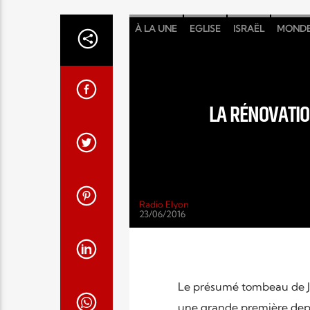
À LA UNE
EGLISE
ISRAËL
MOND
LA RÉNOVATIO
Radio Elyon
23/06/2016
Le présumé tombeau de Jés
une grande première depu