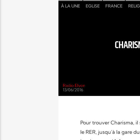
À LA UNE
EGLISE
FRANCE
RELI
CHARISM
Radio Elyon
13/06/2016
Pour trouver Charisma, il 
le RER, jusqu’à la gare d