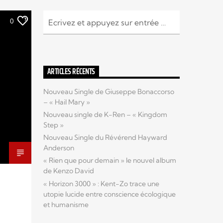
0
ARTICLES RÉCENTS
Nouveau Single de Giuseppe Bonaccorso
– « Hail Mary »
Nouveau single de K-Ren – « Kingdom
Step »
Nouveau Single du Révérend Hayward
Anderson
« Rien que pour demain » le nouvel album
de Kenzo David
« Horizon 3000 » : Kent-Zo trace une
utopie lucide entre conscience écologique
et humanisme