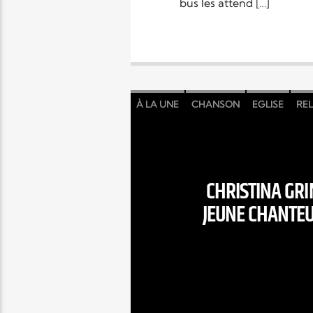
bus les attend […]
À LA UNE
CHANSON
EGLISE
REL
CHRISTINA GRI
JEUNE CHANTEU