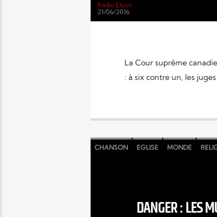
Radio Elyon
21/06/2016
La Cour suprême canadienn
: à six contre un, les juges
CHANSON
EGLISE
MONDE
RELI
DANGER : LES M