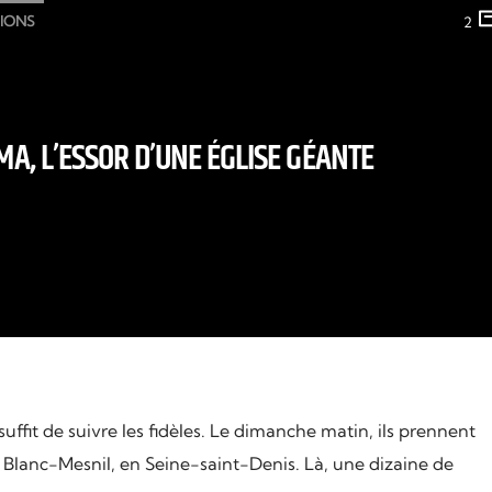
GIONS
2
A, L’ESSOR D’UNE ÉGLISE GÉANTE
suffit de suivre les fidèles. Le dimanche matin, ils prennent
u Blanc-Mesnil, en Seine-saint-Denis. Là, une dizaine de