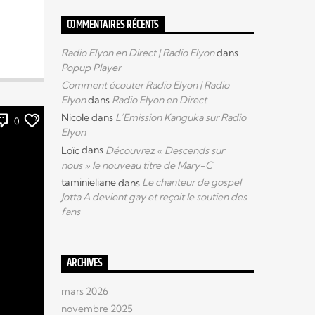
COMMENTAIRES RÉCENTS
Radio Elyon en Direct | Radio Elyon
dans
Popup Player
Comment écouter Radio Elyon | Radio
Elyon
dans
Radio Elyon en Direct
Nicole
dans
L’Emission Kanguka sur Radio
0
Elyon
Loïc
dans
Découvrez « Descends sur
nous » le nouveau titre de Mary-C
taminieliane
dans
Le chanteur de gospel
Jotta A devient gay et reçoit le soutien des
fans
ARCHIVES
mars 2026
novembre 2025