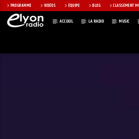
PROGRAMME
VIDÉOS
ÉQUIPE
BLOG
CLASSEMENT M
ACCUEIL
LA RADIO
MUSIC
EN CE MOMEN
RADIO ELYON
TITRE
POSITIVE ET
ARTISTE
ENCOURAGEANTE !