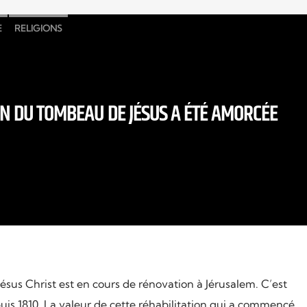
E
RELIGIONS
N DU TOMBEAU DE JÉSUS A ÉTÉ AMORCÉE
us Christ est en cours de rénovation à Jérusalem. C’est
is 1810. La valeur de cette réhabilitation qui a commencé