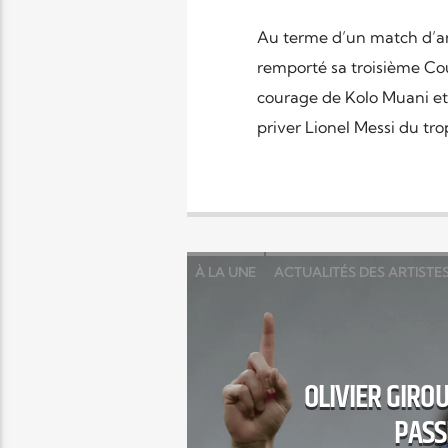
Au terme d’un match d’ant
remporté sa troisième Co
courage de Kolo Muani et 
priver Lionel Messi du tro
À LA UNE
ACTUALITÉS DES ARTISTE
POINTS FORTS
RELIGIONS
SOCIÉT
OLIVIER GIRO
PASS