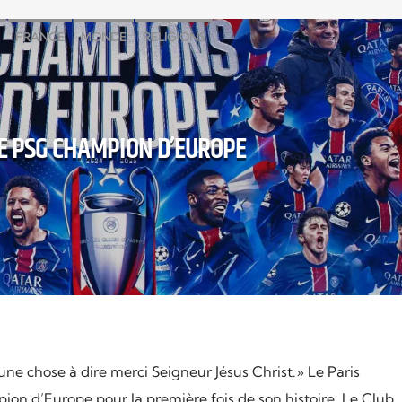
FRANCE
MONDE
RELIGIONS
E PSG CHAMPION D’EUROPE
’une chose à dire merci Seigneur Jésus Christ.» Le Paris
on d’Europe pour la première fois de son histoire. Le Club