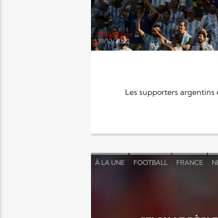
Radio Elyon
19/12/2022
Les supporters argentins 
À LA UNE
FOOTBALL
FRANCE
N