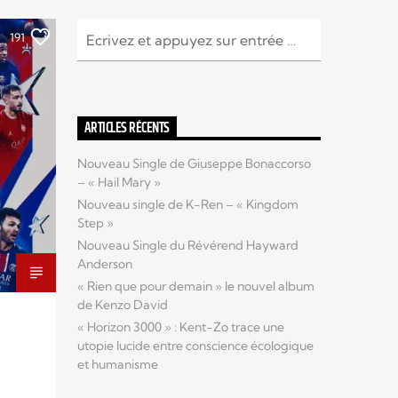
191
ARTICLES RÉCENTS
Nouveau Single de Giuseppe Bonaccorso
– « Hail Mary »
Nouveau single de K-Ren – « Kingdom
Step »
Nouveau Single du Révérend Hayward
Anderson
« Rien que pour demain » le nouvel album
de Kenzo David
« Horizon 3000 » : Kent-Zo trace une
utopie lucide entre conscience écologique
et humanisme