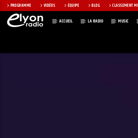
PROGRAMME
VIDÉOS
ÉQUIPE
BLOG
CLASSEMENT M
ACCUEIL
LA RADIO
MUSIC
EN CE MOMEN
RADIO ELYON
TITRE
POSITIVE ET
ARTISTE
ENCOURAGEANTE !