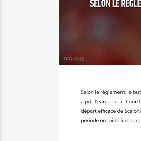
SELON LE RÈGLE
Radio Elyon
19/12/2022
Selon le règlement, le bu
a pris l’eau pendant une h
départ efficace de Scalon
période ont aidé à rendre 