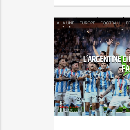
À LA UNE
EUROPE
FOOTBALL
F
L’ARGENTINE C
FA
Radio Elyon
18/12/2022