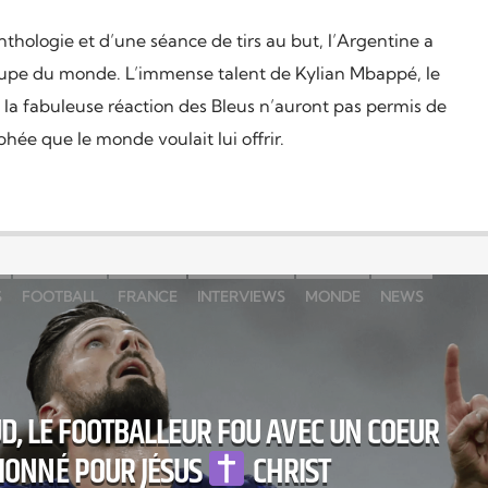
hologie et d’une séance de tirs au but, l’Argentine a
upe du monde. L’immense talent de Kylian Mbappé, le
la fabuleuse réaction des Bleus n’auront pas permis de
phée que le monde voulait lui offrir.
S
FOOTBALL
FRANCE
INTERVIEWS
MONDE
NEWS
É
SPORT
UD, LE FOOTBALLEUR FOU AVEC UN COEUR
IONNÉ POUR JÉSUS
CHRIST