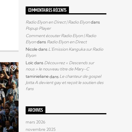
COMMENTAIRES RÉCENTS
Radio Elyon en Direct | Radio Elyon
dans
Popup Player
Comment écouter Radio Elyon | Radio
Elyon
dans
Radio Elyon en Direct
Nicole
dans
L’Emission Kanguka sur Radio
Elyon
Loïc
dans
Découvrez « Descends sur
216
nous » le nouveau titre de Mary-C
taminieliane
dans
Le chanteur de gospel
Jotta A devient gay et reçoit le soutien des
fans
ARCHIVES
mars 2026
novembre 2025