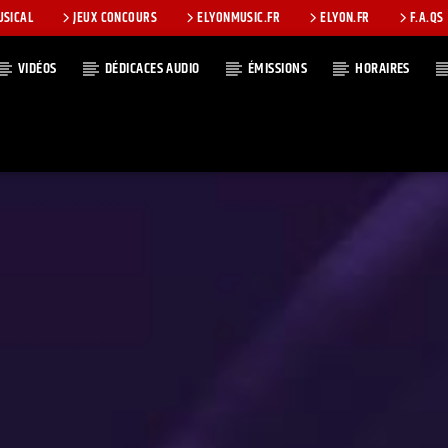
USICAL
JEUX CONCOURS
ELYONMUSIC.FR
ELYON.FR
F.A.QS
VIDÉOS
DÉDICACES AUDIO
ÉMISSIONS
HORAIRES
T