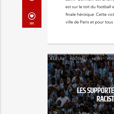
est sur le toit du footb
finale héroïque. Cette vic
ville de Paris et pour to
191
À LA UNE
FOOTBALL
NEWS
POI
LES SUPPORT
RACIST