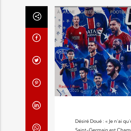
À LA UNE
CATÉGORIES
FOOTBALL
L
Radio Elyon
01/06/2025
Désiré Doué : « Je n’ai qu
Saint-Germain est Champi