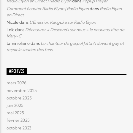
Radio Elyon en Direct | Radio Elyon
dans
Popup Player
Comment écouter Radio Elyon | Radio Elyon
dans
Radio Elyon
en Direct
Nicole
dans
L’Emission Kanguka sur Radio Elyon
Loïc
dans
Découvrez « Descends sur nous » le nouveau titre de
Mary-C
taminieliane
dans
Le chanteur de gospel Jotta A devient gay et
reçoit le soutien des fans
ARCHIVES
mars 2026
novembre 2025
octobre 2025
juin 2025
mai 2025
février 2025
octobre 2023