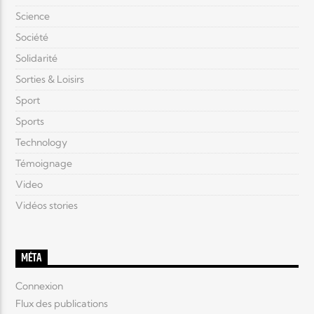
Science
Société
Solidarité
Sorties & Loisirs
Sport
Sports
Technology
Témoignage
Video
Vidéos stories
MÉTA
Connexion
Flux des publications