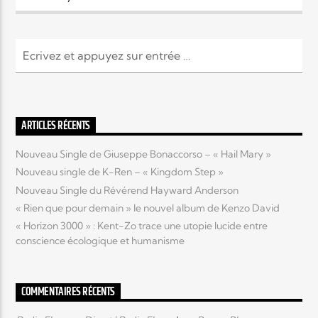
Elyon Live
Elyon Kids
ARTICLES RÉCENTS
Nouveau Single de Giuseppe Bonaccorso – « Hail Mary »
Nouveau single de K-Ren – « Kingdom Step »
Nouveau Single du Révérend Hayward Anderson
« Rien que pour demain » le nouvel album de Kenzo David
« Horizon 3000 » : Kent-Zo trace une utopie lucide entre
conscience écologique et humanisme
COMMENTAIRES RÉCENTS