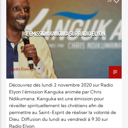
EN CE MOMENT
26
TITRE
KANGUKA - CHRIS NDIKUMANA
ARTISTE
L’EMISSION KANGUKA SUR RADIO ELYON
Radio Elyon
Radio Elyon
31/10/2020
Découvrez dès lundi 2 novembre 2020 sur Radio
Elyon l’émission Kanguka animée par Chris
Elyon Rhema
Ndikumana. Kanguka est une émission pour
réveiller spirituellement les chrétiens afin de
permettre au Saint-Esprit de réaliser la volonté de
Elyon Hits
Dieu. Diffusion du lundi au vendredi à 9:30 sur
Radio Elyon.