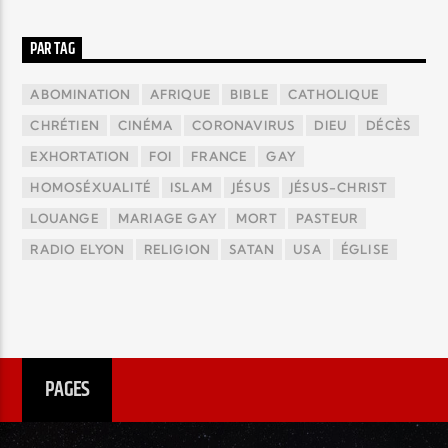
PAR TAG
ABOMINATION
AFRIQUE
BIBLE
CATHOLIQUE
CHRÉTIEN
CINÉMA
CORONAVIRUS
DIEU
DÉCÈS
EXHORTATION
FOI
FRANCE
GAY
HOMOSÉXUALITÉ
ISLAM
JÉSUS
JÉSUS-CHRIST
LOUANGE
MARIAGE GAY
MORT
PASTEUR
RADIO ELYON
RELIGION
SATAN
USA
ÉGLISE
PAGES