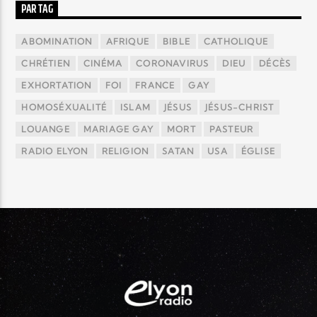
PAR TAG
ABOMINATION
AFRIQUE
BIBLE
CATHOLIQUE
CHRÉTIEN
CINÉMA
CORONAVIRUS
DIEU
DÉCÈS
EXHORTATION
FOI
FRANCE
GAY
HOMOSÉXUALITÉ
ISLAM
JÉSUS
JÉSUS-CHRIST
LOUANGE
MARIAGE GAY
MORT
PASTEUR
RADIO ELYON
RELIGION
SATAN
USA
ÉGLISE