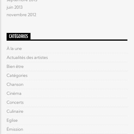
juin 2013
novembre 2012
CATÉGORIES
À la une
Actualités des artistes
Bien être
Catégories
Chanson
Cinéma
Concerts
Culinaire
Eglise
Émission