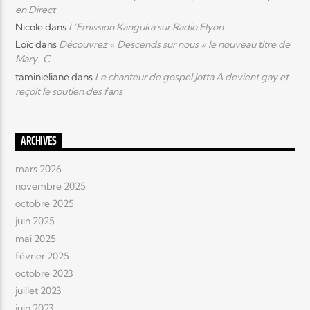
en Direct
Nicole
dans
L’Emission Kanguka sur Radio Elyon
Elyon Live
Loïc
dans
Découvrez « Descends sur nous » le nouveau titre de
Mary-C
taminieliane
dans
Le chanteur de gospel Jotta A devient gay et
reçoit le soutien des fans
Elyon Kids
ARCHIVES
mars 2026
novembre 2025
octobre 2025
juin 2025
mai 2025
février 2025
octobre 2023
juillet 2023
juin 2023