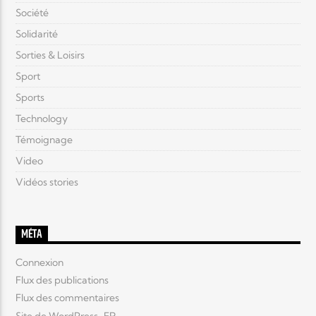
Société
Solidarité
Sorties & Loisirs
Sport
Sports
Technology
Témoignage
Video
Vidéos stories
MÉTA
Connexion
Flux des publications
Flux des commentaires
Site de WordPress-FR