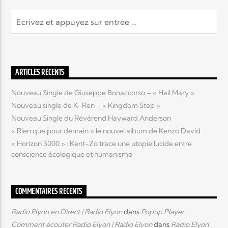
EN CE MOMENT
TITRE
ARTISTE
ARTICLES RÉCENTS
Nouveau Single de Giuseppe Bonaccorso – « Hail Mary »
Nouveau single de K-Ren – « Kingdom Step »
Nouveau Single du Révérend Hayward Anderson
Radio Elyon
« Rien que pour demain » le nouvel album de Kenzo David
« Horizon 3000 » : Kent-Zo trace une utopie lucide entre
conscience écologique et humanisme
Elyon Rhema
COMMENTAIRES RÉCENTS
Elyon Hits
Radio Elyon en Direct | Radio Elyon
dans
Popup Player
Comment écouter Radio Elyon | Radio Elyon
dans
Radio Elyon