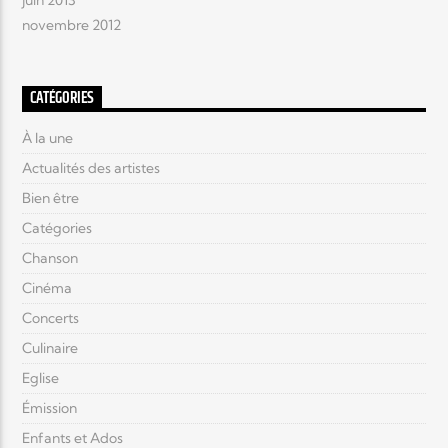
juin 2013
novembre 2012
CATÉGORIES
À la une
Actualités des artistes
Bien être
Catégories
Chanson
Cinéma
Concerts
Culinaire
Eglise
Émission
Enfants et Ados