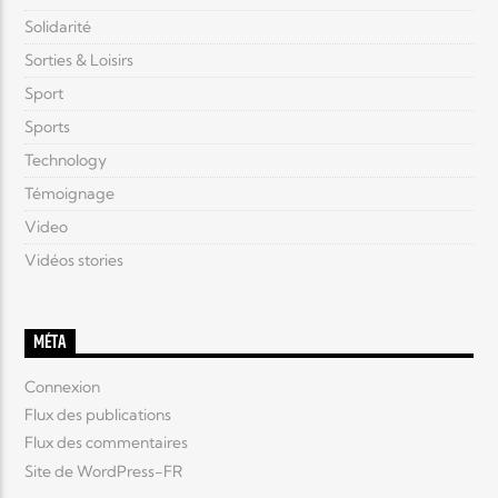
Solidarité
Sorties & Loisirs
Sport
Sports
Technology
Témoignage
Video
Vidéos stories
MÉTA
Connexion
Flux des publications
Flux des commentaires
Site de WordPress-FR