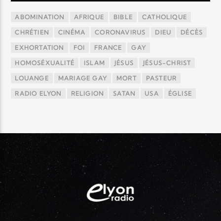
ABOMINATION
AFRIQUE
BIBLE
CATHOLIQUE
CHRÉTIEN
CINÉMA
CORONAVIRUS
DIEU
DÉCÈS
EXHORTATION
FOI
FRANCE
GAY
HOMOSÉXUALITÉ
ISLAM
JÉSUS
JÉSUS-CHRIST
LOUANGE
MARIAGE GAY
MORT
PASTEUR
RADIO ELYON
RELIGION
SATAN
USA
ÉGLISE