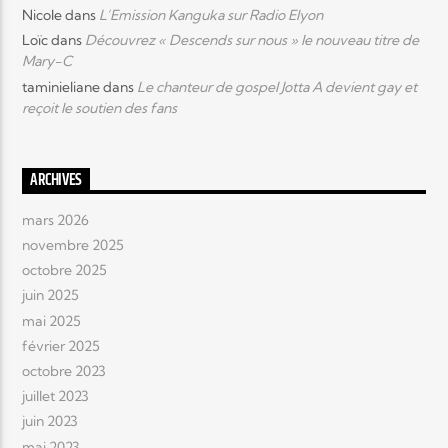
Nicole
dans
L’Emission Kanguka sur Radio Elyon
Loïc
dans
Découvrez « Descends sur nous » le nouveau titre de
Elyon Live
Mary-C
taminieliane
dans
Le chanteur de gospel Jotta A devient gay et
reçoit le soutien des fans
Elyon Kids
ARCHIVES
mars 2026
novembre 2025
octobre 2025
juin 2025
mai 2025
février 2025
octobre 2023
juillet 2023
juin 2023
mai 2023