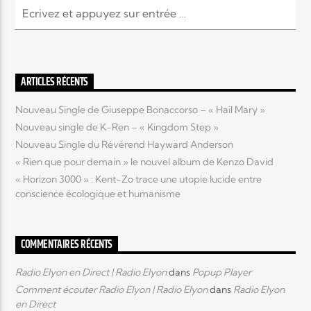
EN CE MOMENT
TITRE
ARTISTE
ARTICLES RÉCENTS
Nouveau Single de Giuseppe Bonaccorso – « Hail Mary »
Nouveau single de K-Ren – « Kingdom Step »
Nouveau Single du Révérend Hayward Anderson
« Rien que pour demain » le nouvel album de Kenzo David
Radio Elyon
« Horizon 3000 » : Kent-Zo trace une utopie lucide entre
conscience écologique et humanisme
Elyon Rhema
COMMENTAIRES RÉCENTS
Radio Elyon en Direct | Radio Elyon
dans
Popup Player
Elyon Hits
Comment écouter Radio Elyon | Radio Elyon
dans
Radio Elyon
en Direct