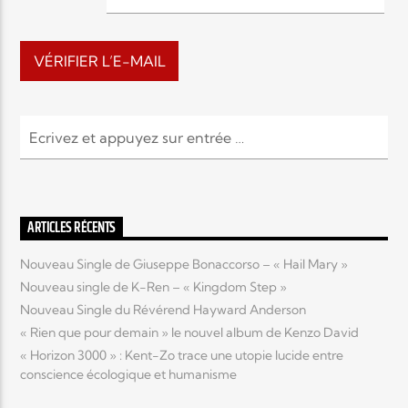
EN CE MOMENT
TITRE
ARTISTE
Radio Elyon
ARTICLES RÉCENTS
Nouveau Single de Giuseppe Bonaccorso – « Hail Mary »
Nouveau single de K-Ren – « Kingdom Step »
Elyon Rhema
Nouveau Single du Révérend Hayward Anderson
« Rien que pour demain » le nouvel album de Kenzo David
« Horizon 3000 » : Kent-Zo trace une utopie lucide entre
conscience écologique et humanisme
Elyon Hits