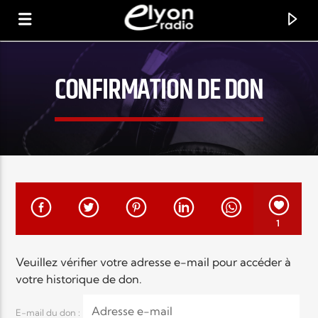
CONFIRMATION DE DON
RADIO ELYON
POSITIVE ET ENCOURAGEANTE !
1
Veuillez vérifier votre adresse e-mail pour accéder à
votre historique de don.
E-mail du don :