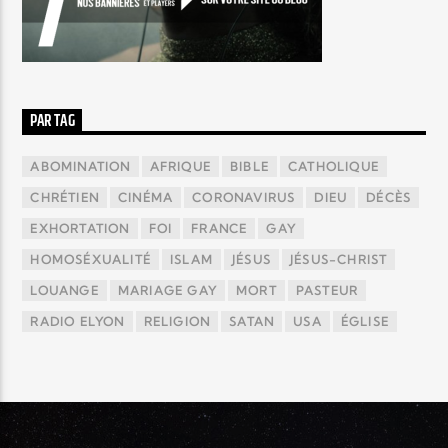
PAR TAG
ABOMINATION
AFRIQUE
BIBLE
CATHOLIQUE
CHRÉTIEN
CINÉMA
CORONAVIRUS
DIEU
DÉCÈS
EXHORTATION
FOI
FRANCE
GAY
HOMOSÉXUALITÉ
ISLAM
JÉSUS
JÉSUS-CHRIST
LOUANGE
MARIAGE GAY
MORT
PASTEUR
RADIO ELYON
RELIGION
SATAN
USA
ÉGLISE