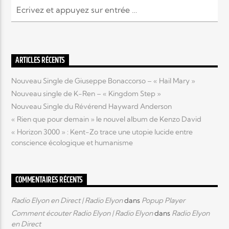
EN CE MOMENT
TITRE
ARTISTE
ARTICLES RÉCENTS
Nouveau Single de Giuseppe Bonaccorso – « Hail Mary »
Nouveau single de K-Ren – « Kingdom Step »
Nouveau Single du Révérend Hayward Anderson
« Rien que pour demain » le nouvel album de Kenzo David
Radio Elyon
« Horizon 3000 » : Kent-Zo trace une utopie lucide entre
conscience écologique et humanisme
Elyon Rhema
COMMENTAIRES RÉCENTS
Radio Elyon en Direct | Radio Elyon
dans
Popup Player
Elyon Hits
Comment écouter Radio Elyon | Radio Elyon
dans
Radio Elyon
en Direct