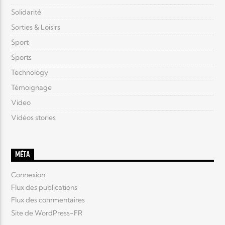
Solidarité
Sorties & Loisirs
Sport
Sports
Technology
Témoignage
Video
Vidéos stories
MÉTA
Connexion
Flux des publications
Flux des commentaires
Site de WordPress-FR