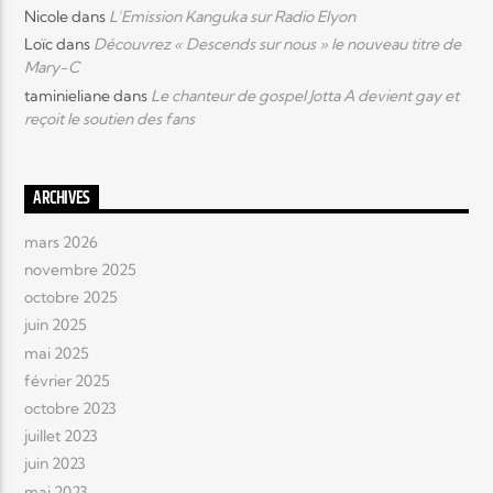
Nicole
dans
L’Emission Kanguka sur Radio Elyon
Loïc
dans
Découvrez « Descends sur nous » le nouveau titre de
Elyon Live
Mary-C
taminieliane
dans
Le chanteur de gospel Jotta A devient gay et
reçoit le soutien des fans
Elyon Kids
ARCHIVES
mars 2026
novembre 2025
octobre 2025
juin 2025
mai 2025
février 2025
octobre 2023
juillet 2023
juin 2023
mai 2023