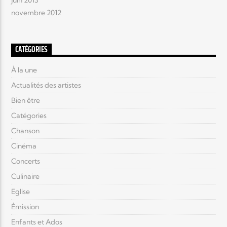
juin 2013
novembre 2012
CATÉGORIES
À la une
Actualités des artistes
Bien être
Catégories
Chanson
Cinéma
Concerts
Culinaire
Eglise
Émission
Enfants et Ados