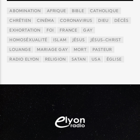
ABOMINATION
AFRIQUE
BIBLE
CATHOLIQUE
CHRÉTIEN
CINÉMA
CORONAVIRUS
DIEU
DÉCÈS
EXHORTATION
FOI
FRANCE
GAY
HOMOSÉXUALITÉ
ISLAM
JÉSUS
JÉSUS-CHRIST
LOUANGE
MARIAGE GAY
MORT
PASTEUR
RADIO ELYON
RELIGION
SATAN
USA
ÉGLISE