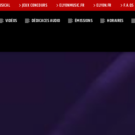
USICAL
JEUX CONCOURS
ELYONMUSIC.FR
ELYON.FR
F.A.QS
VIDÉOS
DÉDICACES AUDIO
ÉMISSIONS
HORAIRES
T