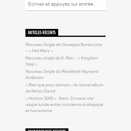
ARTICLES RÉCENTS
Nouveau Single de Giuseppe Bonaccorso
– « Hail Mary »
Nouveau single de K-Ren – « Kingdom
Step »
Nouveau Single du Révérend Hayward
Anderson
« Rien que pour demain » le nouvel album
de Kenzo David
« Horizon 3000 » : Kent-Zo trace une
utopie lucide entre conscience écologique
et humanisme