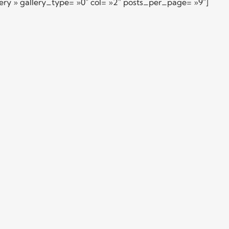
ry » gallery_type= »0″ col= »2″ posts_per_page= »9″]