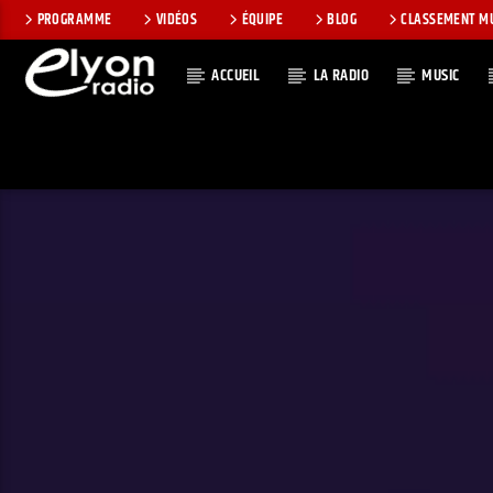
PROGRAMME
VIDÉOS
ÉQUIPE
BLOG
CLASSEMENT M
ACCUEIL
LA RADIO
MUSIC
EN CE MOMEN
RADIO ELYON
TITRE
POSITIVE ET
ARTISTE
ENCOURAGEANTE !