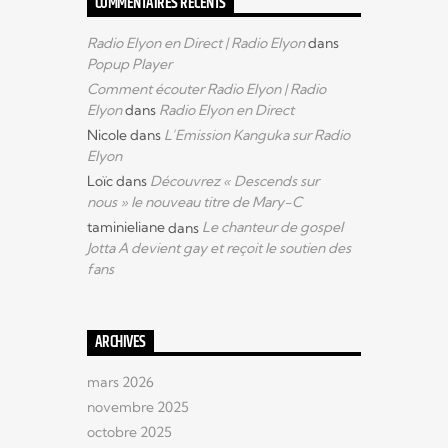
COMMENTAIRES RÉCENTS
Radio Elyon en Direct | Radio Elyon
dans
Popup Player
Comment écouter Radio Elyon | Radio
Elyon
dans
Radio Elyon en Direct
Nicole
dans
L’Emission Kanguka sur Radio
Elyon
Loïc
dans
Découvrez « Descends sur
nous » le nouveau titre de Mary-C
taminieliane
dans
Le chanteur de gospel
Jotta A devient gay et reçoit le soutien des
fans
ARCHIVES
mars 2026
novembre 2025
octobre 2025