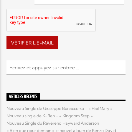
EN CE MOMENT
TITRE
ARTISTE
Radio Elyon
Elyon Rhema
ARTICLES RÉCENTS
Nouveau Single de Giuseppe Bonaccorso – « Hail Mary »
Nouveau single de K-Ren – « Kingdom Step »
Elyon Hits
Nouveau Single du Révérend Hayward Anderson
« Rien que pour demain » le nouvel album de Kenzo David