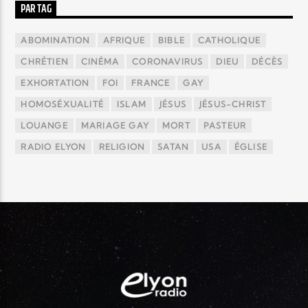
PAR TAG
ABOMINATION
AFRIQUE
BIBLE
CATHOLIQUE
CHRÉTIEN
CINÉMA
CORONAVIRUS
DIEU
DÉCÈS
EXHORTATION
FOI
FRANCE
GAY
HOMOSÉXUALITÉ
ISLAM
JÉSUS
JÉSUS-CHRIST
LOUANGE
MARIAGE GAY
MORT
PASTEUR
RADIO ELYON
RELIGION
SATAN
USA
ÉGLISE