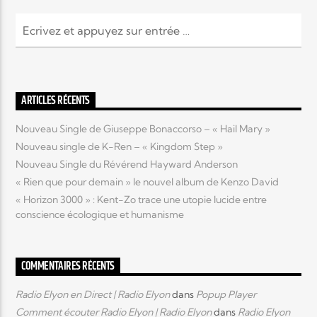
EN CE MOMENT
TITRE
ARTISTE
ARTICLES RÉCENTS
Nouveau Single de Giuseppe Bonaccorso – « Hail Mary »
Nouveau single de K-Ren – « Kingdom Step »
Nouveau Single du Révérend Hayward Anderson
Radio Elyon
« Rien que pour demain » le nouvel album de Kenzo David
« Horizon 3000 » : Kent-Zo trace une utopie lucide entre
conscience écologique et humanisme
Elyon Rhema
COMMENTAIRES RÉCENTS
Elyon Hits
Radio Elyon en Direct | Radio Elyon
dans
Popup Player
Comment écouter Radio Elyon | Radio Elyon
dans
Radio Elyon