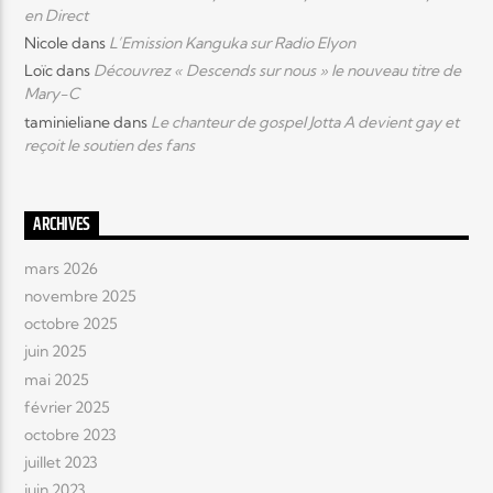
en Direct
Nicole
dans
L’Emission Kanguka sur Radio Elyon
Elyon Live
Loïc
dans
Découvrez « Descends sur nous » le nouveau titre de
Mary-C
taminieliane
dans
Le chanteur de gospel Jotta A devient gay et
reçoit le soutien des fans
Elyon Kids
ARCHIVES
mars 2026
novembre 2025
octobre 2025
juin 2025
mai 2025
février 2025
octobre 2023
juillet 2023
juin 2023