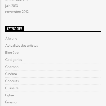
juin 2013
novembre 2012
CATÉGORIES
À la une
Actualités des artistes
Bien être
Catégories
Chanson
Cinéma
Concerts
Culinaire
Eglise
Émission