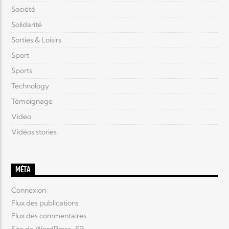
Société
Solidarité
Sorties & Loisirs
Sport
Sports
Technology
Témoignage
Video
Vidéos stories
MÉTA
Connexion
Flux des publications
Flux des commentaires
Site de WordPress-FR