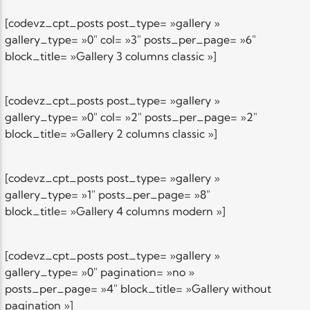
EN CE MOMENT
TITRE
[codevz_cpt_posts post_type= »gallery »
ARTISTE
gallery_type= »0″ col= »3″ posts_per_page= »6″
block_title= »Gallery 3 columns classic »]
[codevz_cpt_posts post_type= »gallery »
gallery_type= »0″ col= »2″ posts_per_page= »2″
block_title= »Gallery 2 columns classic »]
Radio Elyon
[codevz_cpt_posts post_type= »gallery »
gallery_type= »1″ posts_per_page= »8″
block_title= »Gallery 4 columns modern »]
Elyon Rhema
[codevz_cpt_posts post_type= »gallery »
gallery_type= »0″ pagination= »no »
Elyon Hits
posts_per_page= »4″ block_title= »Gallery without
pagination »]