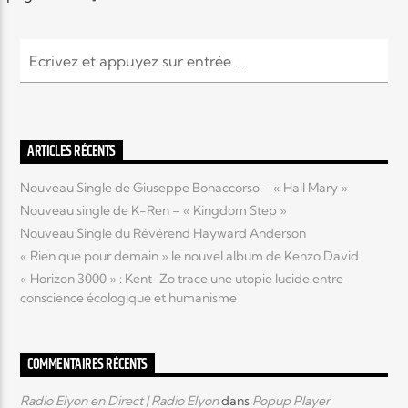
Elyon Live
Elyon Kids
ARTICLES RÉCENTS
Nouveau Single de Giuseppe Bonaccorso – « Hail Mary »
Nouveau single de K-Ren – « Kingdom Step »
Nouveau Single du Révérend Hayward Anderson
« Rien que pour demain » le nouvel album de Kenzo David
« Horizon 3000 » : Kent-Zo trace une utopie lucide entre
conscience écologique et humanisme
COMMENTAIRES RÉCENTS
Radio Elyon en Direct | Radio Elyon
dans
Popup Player