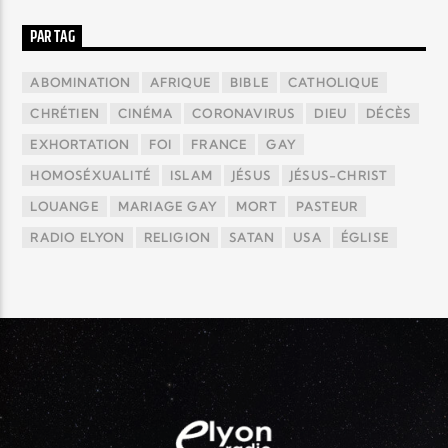
PAR TAG
ABOMINATION
AFRIQUE
BIBLE
CATHOLIQUE
CHRÉTIEN
CINÉMA
CORONAVIRUS
DIEU
DÉCÈS
EXHORTATION
FOI
FRANCE
GAY
HOMOSÉXUALITÉ
ISLAM
JÉSUS
JÉSUS-CHRIST
LOUANGE
MARIAGE GAY
MORT
PASTEUR
RADIO ELYON
RELIGION
SATAN
USA
ÉGLISE