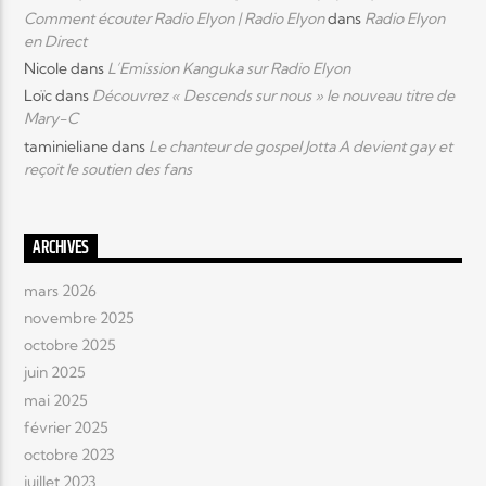
Comment écouter Radio Elyon | Radio Elyon
dans
Radio Elyon
en Direct
Nicole
dans
L’Emission Kanguka sur Radio Elyon
Loïc
dans
Découvrez « Descends sur nous » le nouveau titre de
Mary-C
taminieliane
dans
Le chanteur de gospel Jotta A devient gay et
reçoit le soutien des fans
ARCHIVES
mars 2026
novembre 2025
octobre 2025
juin 2025
mai 2025
février 2025
octobre 2023
juillet 2023