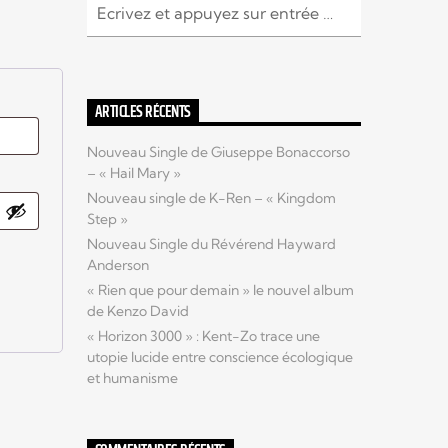
ARTICLES RÉCENTS
Nouveau Single de Giuseppe Bonaccorso
– « Hail Mary »
Nouveau single de K-Ren – « Kingdom
Step »
Nouveau Single du Révérend Hayward
Anderson
« Rien que pour demain » le nouvel album
de Kenzo David
« Horizon 3000 » : Kent-Zo trace une
utopie lucide entre conscience écologique
et humanisme