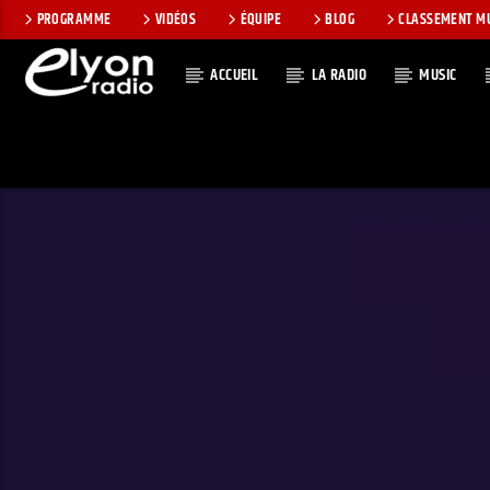
PROGRAMME
VIDÉOS
ÉQUIPE
BLOG
CLASSEMENT M
ACCUEIL
LA RADIO
MUSIC
EN CE MOMEN
RADIO ELYON
TITRE
POSITIVE ET
ARTISTE
ENCOURAGEANTE !