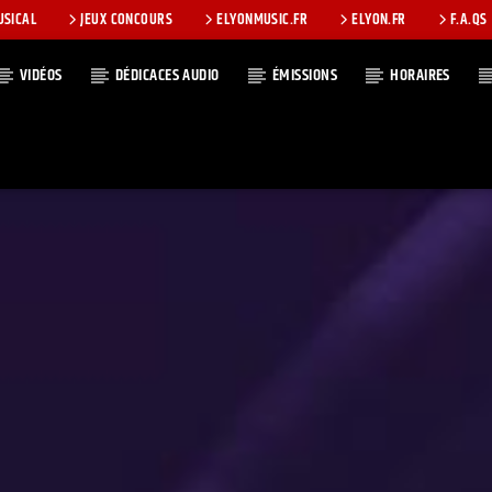
USICAL
JEUX CONCOURS
ELYONMUSIC.FR
ELYON.FR
F.A.QS
VIDÉOS
DÉDICACES AUDIO
ÉMISSIONS
HORAIRES
T