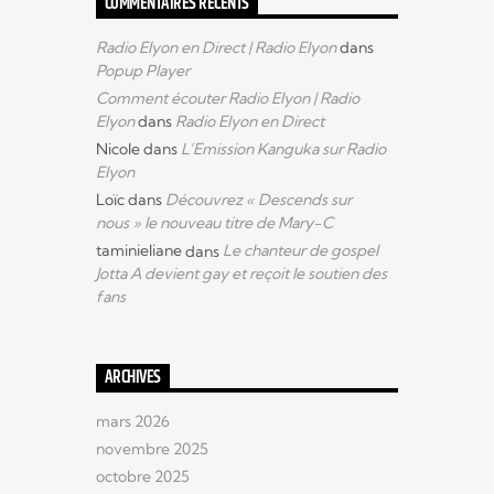
COMMENTAIRES RÉCENTS
Radio Elyon en Direct | Radio Elyon
dans
Popup Player
Comment écouter Radio Elyon | Radio
Elyon
dans
Radio Elyon en Direct
Nicole
dans
L’Emission Kanguka sur Radio
Elyon
Loïc
dans
Découvrez « Descends sur
nous » le nouveau titre de Mary-C
taminieliane
dans
Le chanteur de gospel
Jotta A devient gay et reçoit le soutien des
fans
ARCHIVES
mars 2026
novembre 2025
octobre 2025