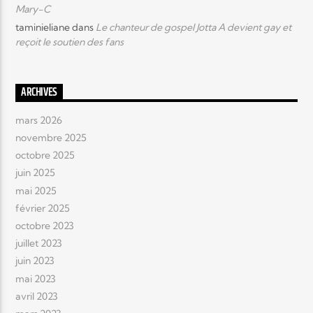
Mary-C
taminieliane
dans
Le chanteur de gospel Jotta A devient gay et
Elyon Live
reçoit le soutien des fans
ARCHIVES
Elyon Kids
mars 2026
novembre 2025
octobre 2025
juin 2025
mai 2025
février 2025
octobre 2023
juillet 2023
juin 2023
mai 2023
avril 2023