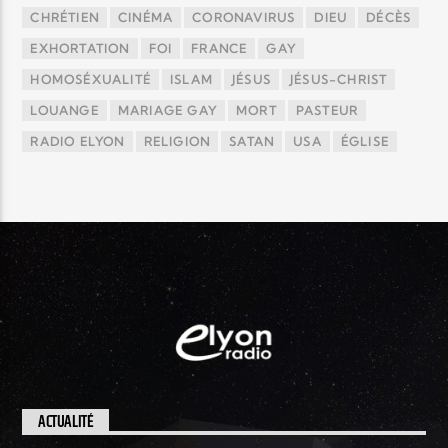
CHRÉTIEN
CINÉMA
CORONAVIRUS
DIEU
DÉCÈS
EXHORTATION
FOI
FRANCE
GAY
HOMOSÉXUALITÉ
ISLAM
JÉSUS
JÉSUS-CHRIST
LOUANGE
MARIAGE GAY
MORT
PASTEUR
RADIO ELYON
RELIGION
SATAN
USA
ÉGLISE
ACTUALITÉ