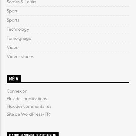
Sorties & Loisirs
Sport
Sports
Technology
Témoignage
Video
Vidéos stories
MÉTA
Connexion
Flux des publications
Flux des commentaires
Site de WordPress-FR