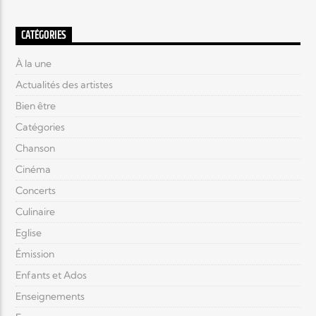
CATÉGORIES
À la une
Actualités des artistes
Bien être
Catégories
Chanson
Cinéma
Concerts
Culinaire
Eglise
Émission
Enfants et Ados
Enseignements