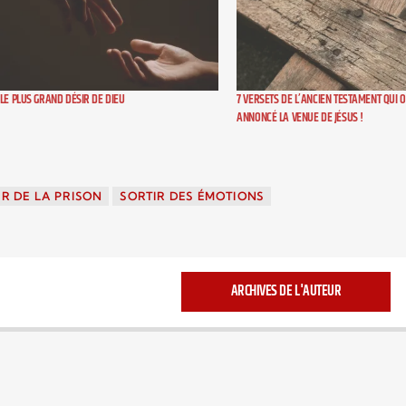
LE PLUS GRAND DÉSIR DE DIEU
7 VERSETS DE L’ANCIEN TESTAMENT QUI 
ANNONCÉ LA VENUE DE JÉSUS !
IR DE LA PRISON
SORTIR DES ÉMOTIONS
ARCHIVES DE L'AUTEUR