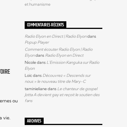
et humanisme
COMMENTAIRES RÉCENTS
Radio Elyon en Direct | Radio Elyon
dans
Popup Player
Comment écouter Radio Elyon | Radio
Elyon
dans
Radio Elyon en Direct
Nicole
dans
L’Emission Kanguka sur Radio
Elyon
TOIRE
Loïc
dans
Découvrez « Descends sur
nous » le nouveau titre de Mary-C
taminieliane
dans
Le chanteur de gospel
Jotta A devient gay et reçoit le soutien des
ternes ou
fans
a vie.
ARCHIVES