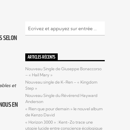
 SELON ​
ARTICLES RÉCENTS
Nouveau Single de Giuseppe Bonaccorso
– « Hail Mary »
Nouveau single de K-Ren – « Kingdom
ables et
Step »
Nouveau Single du Révérend Hayward
Anderson
 NOUS EN
« Rien que pour demain » le nouvel album
de Kenzo David
« Horizon 3000 » : Kent-Zo trace une
utopie lucide entre conscience écologique