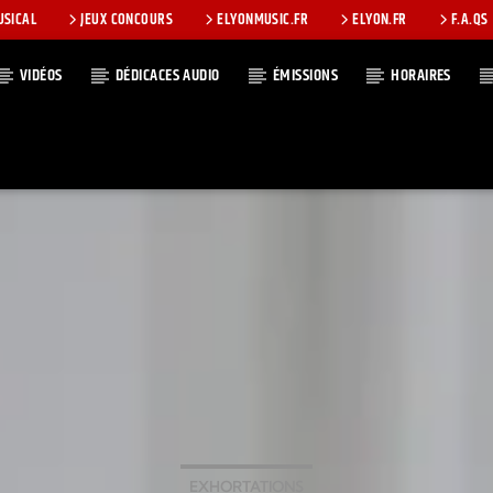
USICAL
JEUX CONCOURS
ELYONMUSIC.FR
ELYON.FR
F.A.QS
VIDÉOS
DÉDICACES AUDIO
ÉMISSIONS
HORAIRES
T
EXHORTATIONS