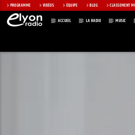
PROGRAMME
VIDÉOS
ÉQUIPE
BLOG
CLASSEMENT M
ACCUEIL
LA RADIO
MUSIC
EN CE MOMEN
RADIO ELYON
TITRE
POSITIVE ET
ARTISTE
ENCOURAGEANTE !