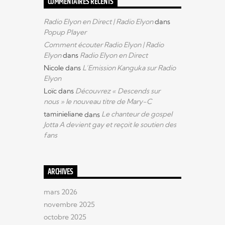
COMMENTAIRES RÉCENTS
Radio Elyon en Direct | Radio Elyon
dans
Popup Player
Comment écouter Radio Elyon | Radio
Elyon
dans
Radio Elyon en Direct
Nicole
dans
L’Emission Kanguka sur Radio
Elyon
Loïc
dans
Découvrez « Descends sur
nous » le nouveau titre de Mary-C
taminieliane
dans
Le chanteur de gospel
Jotta A devient gay et reçoit le soutien des
fans
ARCHIVES
mars 2026
novembre 2025
octobre 2025