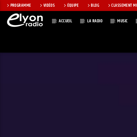
PROGRAMME
VIDÉOS
ÉQUIPE
BLOG
CLASSEMENT M
ACCUEIL
LA RADIO
MUSIC
EN CE MOMEN
RADIO ELYON
TITRE
POSITIVE ET
ARTISTE
ENCOURAGEANTE !