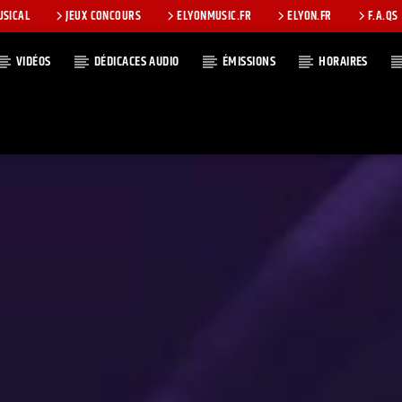
USICAL
JEUX CONCOURS
ELYONMUSIC.FR
ELYON.FR
F.A.QS
VIDÉOS
DÉDICACES AUDIO
ÉMISSIONS
HORAIRES
T