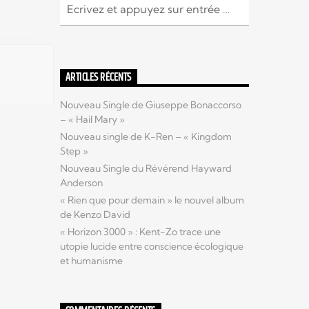
ARTICLES RÉCENTS
Nouveau Single de Giuseppe Bonaccorso
– « Hail Mary »
Nouveau single de K-Ren – « Kingdom
Step »
Nouveau Single du Révérend Hayward
Anderson
« Rien que pour demain » le nouvel album
de Kenzo David
« Horizon 3000 » : Kent-Zo trace une
utopie lucide entre conscience écologique
et humanisme