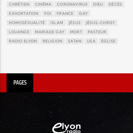
CHRÉTIEN
CINÉMA
CORONAVIRUS
DIEU
DÉCÈS
EXHORTATION
FOI
FRANCE
GAY
HOMOSÉXUALITÉ
ISLAM
JÉSUS
JÉSUS-CHRIST
LOUANGE
MARIAGE GAY
MORT
PASTEUR
RADIO ELYON
RELIGION
SATAN
USA
ÉGLISE
PAGES