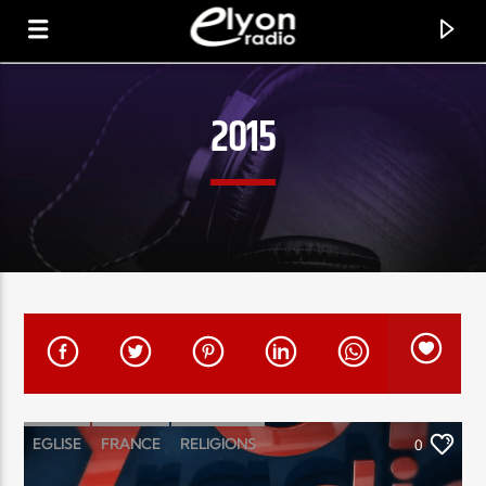
2015
RADIO ELYON
POSITIVE ET ENCOURAGEANTE !
EGLISE
FRANCE
RELIGIONS
0