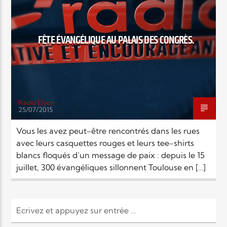
EN CE MOMENT
TITRE
ARTISTE
FÊTE ÉVANGÉLIQUE AU PALAIS DES CONGRÈS.
Radio Elyon
25/07/2015
Radio Elyon
Vous les avez peut-être rencontrés dans les rues
avec leurs casquettes rouges et leurs tee-shirts
blancs floqués d’un message de paix : depuis le 15
Elyon Rhema
juillet, 300 évangéliques sillonnent Toulouse en […]
Elyon Hits