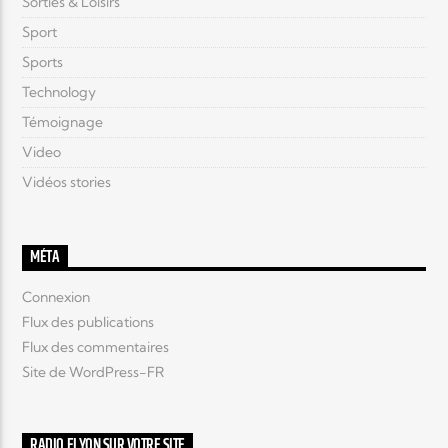
Sorties & Loisirs
Sport
Sports
Technology
Témoignage
Video
Vidéos stories
MÉTA
Connexion
Flux des publications
Flux des commentaires
Site de WordPress-FR
RADIO ELYON SUR VOTRE SITE