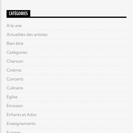
CATÉGORIES
À la une
Actualités des artistes
Bien être
Catégories
Chanson
Cinéma
Concerts
Culinaire
Eglise
Émission
Enfants et Ados
Enseignements
Europe