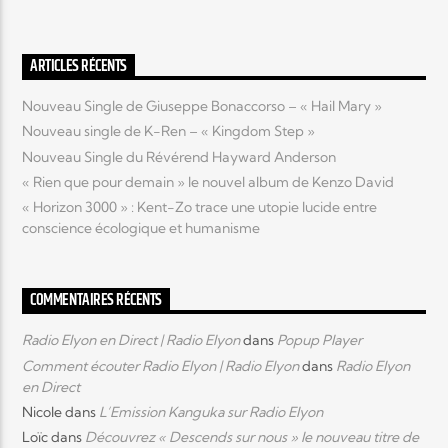
Elyon Live
ARTICLES RÉCENTS
Nouveau Single de Giuseppe Bonaccorso – « Hail Mary »
Nouveau single de K-Ren – « Kingdom Step »
Elyon Kids
Nouveau Single du Révérend Hayward Anderson
« Rien que pour demain » le nouvel album de Kenzo David
« Horizon 3000 » : Kent-Zo trace une utopie lucide entre
conscience écologique et humanisme
COMMENTAIRES RÉCENTS
Radio Elyon en Direct | Radio Elyon
dans
Popup Player
Comment écouter Radio Elyon | Radio Elyon
dans
Radio Elyon
en Direct
Nicole
dans
L’Emission Kanguka sur Radio Elyon
Loïc
dans
Découvrez « Descends sur nous » le nouveau titre de