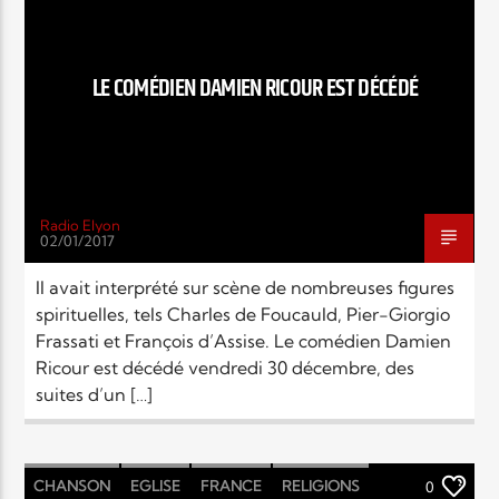
EN CE MOMENT
TITRE
ARTISTE
LE COMÉDIEN DAMIEN RICOUR EST DÉCÉDÉ
Radio Elyon
02/01/2017
Radio Elyon
Il avait interprété sur scène de nombreuses figures
spirituelles, tels Charles de Foucauld, Pier-Giorgio
Frassati et François d’Assise. Le comédien Damien
Elyon Rhema
Ricour est décédé vendredi 30 décembre, des
suites d’un […]
Elyon Hits
CHANSON
EGLISE
FRANCE
RELIGIONS
0