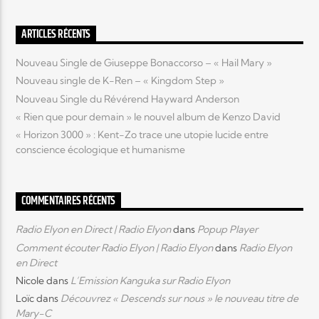
ARTICLES RÉCENTS
Nouveau Single de Giuseppe Bonaccorso – « Hail Mary »
Nouveau single de K-Ren – « Kingdom Step »
Nouveau Single du Révérend Hayward Anderson
« Rien que pour demain » le nouvel album de Kenzo David
« Horizon 3000 » : Kent-Zo trace une utopie lucide entre
conscience écologique et humanisme
COMMENTAIRES RÉCENTS
Radio Elyon en Direct | Radio Elyon
dans
Popup Player
Comment écouter Radio Elyon | Radio Elyon
dans
Radio Elyon
en Direct
Nicole
dans
L’Emission Kanguka sur Radio Elyon
Loïc
dans
Découvrez « Descends sur nous » le nouveau titre de
Mary-C