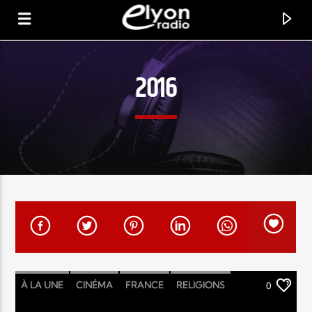
2016
RADIO ELYON
POSITIVE ET ENCOURAGEANTE !
À LA UNE
CINÉMA
FRANCE
RELIGIONS
0