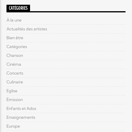
CATÉGORIES
À la une
Actualités des artistes
Bien être
Catégories
Chanson
Cinéma
Concerts
Culinaire
Eglise
Émission
Enfants et Ados
Enseignements
Europe