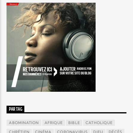
PAR TAG
ABOMINATION
AFRIQUE
BIBLE
CATHOLIQUE
CHRÉTIEN
CINÉMA
CORONAVIRUS
DIEU
DÉCÈS