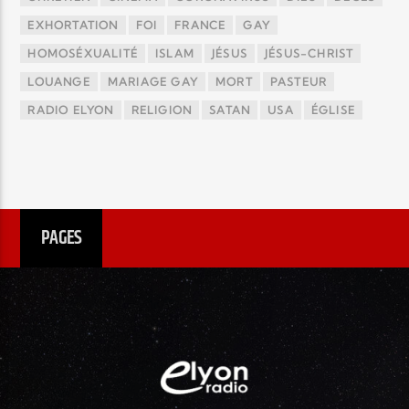
EXHORTATION
FOI
FRANCE
GAY
HOMOSÉXUALITÉ
ISLAM
JÉSUS
JÉSUS-CHRIST
LOUANGE
MARIAGE GAY
MORT
PASTEUR
RADIO ELYON
RELIGION
SATAN
USA
ÉGLISE
PAGES