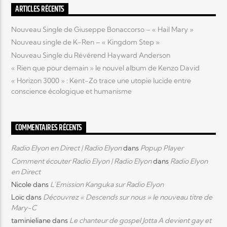
ARTICLES RÉCENTS
Elyon Live
Nouveau Single de Giuseppe Bonaccorso – « Hail Mary »
Nouveau single de K-Ren – « Kingdom Step »
Nouveau Single du Révérend Hayward Anderson
« Rien que pour demain » le nouvel album de Kenzo David
Elyon Kids
« Horizon 3000 » : Kent-Zo trace une utopie lucide entre
conscience écologique et humanisme
COMMENTAIRES RÉCENTS
Radio Elyon en Direct | Radio Elyon
dans
Popup Player
Comment écouter Radio Elyon | Radio Elyon
dans
Radio Elyon
en Direct
Nicole
dans
L’Emission Kanguka sur Radio Elyon
Loïc
dans
Découvrez « Descends sur nous » le nouveau titre de
Mary-C
taminieliane
dans
Le chanteur de gospel Jotta A devient gay et