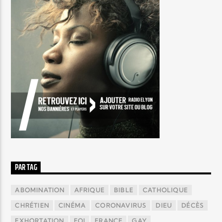
PAR TAG
ABOMINATION
AFRIQUE
BIBLE
CATHOLIQUE
CHRÉTIEN
CINÉMA
CORONAVIRUS
DIEU
DÉCÈS
EXHORTATION
FOI
FRANCE
GAY