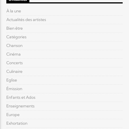
À la une
Actualités des artistes
Bien être
Catégories
Chanson
Cinéma
Concerts
Culinaire
Eglise
Émission
Enfants et Ados
Enseignements
Europe
Exhortation