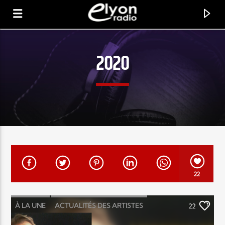
2020
RADIO ELYON
POSITIVE ET ENCOURAGEANTE !
22
À LA UNE
ACTUALITÉS DES ARTISTES
22
LOUANGE MUSIC
MUSIC