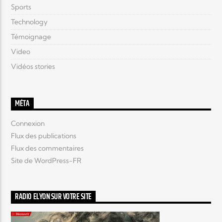
Sports
Technology
Témoignage
Video
Vidéos stories
MÉTA
Connexion
Flux des publications
Flux des commentaires
Site de WordPress-FR
RADIO ELYON SUR VOTRE SITE