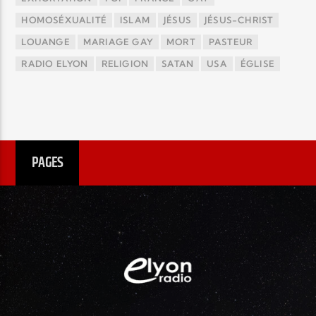
HOMOSÉXUALITÉ
ISLAM
JÉSUS
JÉSUS-CHRIST
LOUANGE
MARIAGE GAY
MORT
PASTEUR
RADIO ELYON
RELIGION
SATAN
USA
ÉGLISE
PAGES