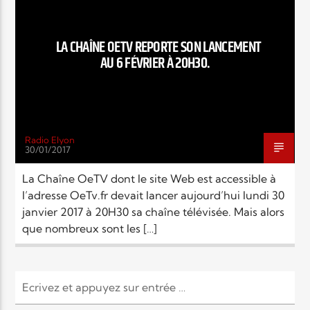
EN CE MOMENT
TITRE
ARTISTE
LA CHAÎNE OETV REPORTE SON LANCEMENT
AU 6 FÉVRIER À 20H30.
Radio Elyon
30/01/2017
Radio Elyon
La Chaîne OeTV dont le site Web est accessible à
l’adresse OeTv.fr devait lancer aujourd’hui lundi 30
janvier 2017 à 20H30 sa chaîne télévisée. Mais alors
Elyon Rhema
que nombreux sont les […]
Elyon Hits