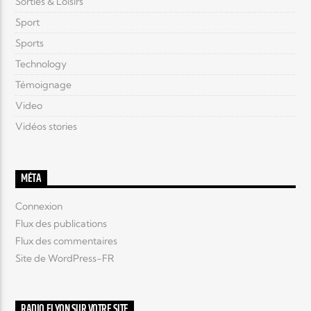
Sorties & Loisirs
Sport
Sports
Technology
Témoignage
Video
Vidéos stories
MÉTA
Connexion
Flux des publications
Flux des commentaires
Site de WordPress-FR
RADIO ELYON SUR VOTRE SITE