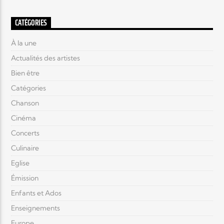
CATÉGORIES
À la une
Actualités des artistes
Bien être
Catégories
Chanson
Cinéma
Concerts
Culinaire
Eglise
Émission
Enfants et Ados
Enseignements
Europe