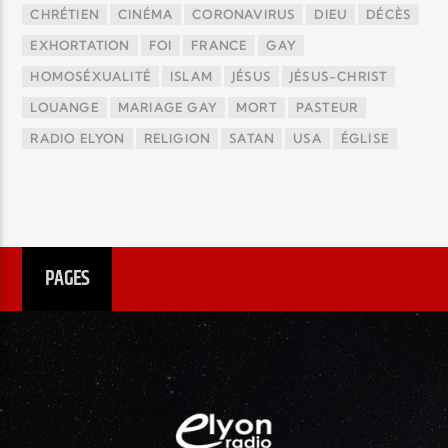
CHRÉTIEN
CINÉMA
CORONAVIRUS
DIEU
DÉCÈS
EXHORTATION
FOI
FRANCE
GAY
HOMOSÉXUALITÉ
ISLAM
JÉSUS
JÉSUS-CHRIST
LOUANGE
MARIAGE GAY
MORT
PASTEUR
RADIO ELYON
RELIGION
SATAN
USA
ÉGLISE
PAGES