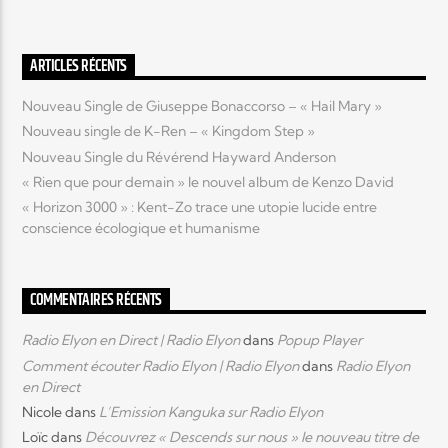
Elyon Live
ARTICLES RÉCENTS
Nouveau Single de Giuseppe Bonaccorso – « Hail Mary »
Nouveau single de K-Ren – « Kingdom Step »
Elyon Kids
Nouveau Single du Révérend Hayward Anderson
« Rien que pour demain » le nouvel album de Kenzo David
« Horizon 3000 » : Kent-Zo trace une utopie lucide entre
conscience écologique et humanisme
COMMENTAIRES RÉCENTS
Radio Elyon en Direct | Radio Elyon
dans
Popup Player
Comment écouter Radio Elyon | Radio Elyon
dans
Radio Elyon
en Direct
Nicole
dans
L’Emission Kanguka sur Radio Elyon
Loïc
dans
Découvrez « Descends sur nous » le nouveau titre de