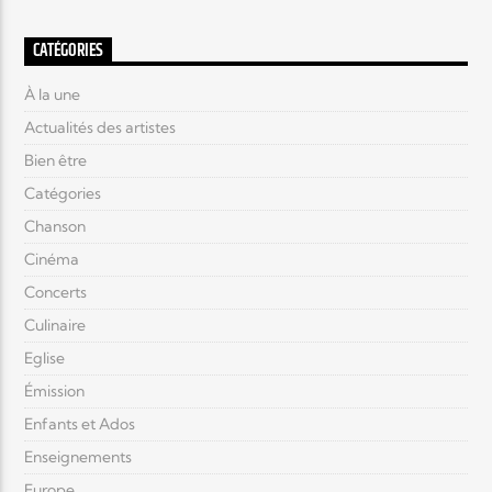
CATÉGORIES
À la une
Actualités des artistes
Bien être
Catégories
Chanson
Cinéma
Concerts
Culinaire
Eglise
Émission
Enfants et Ados
Enseignements
Europe