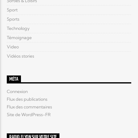
Sorties & Loisirs
Sport
Sports
Technology
Témoignage
Video
Vidéos stories
MÉTA
Connexion
Flux des publications
Flux des commentaires
Site de WordPress-FR
RADIO ELYON SUR VOTRE SITE