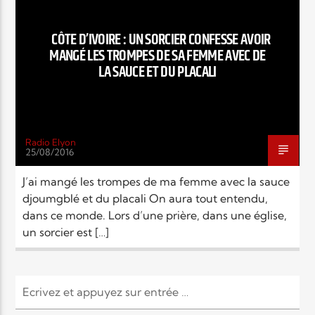
EN CE MOMENT
TITRE
CÔTE D’IVOIRE : UN SORCIER CONFESSE AVOIR
ARTISTE
MANGÉ LES TROMPES DE SA FEMME AVEC DE
LA SAUCE ET DU PLACALI
Radio Elyon
25/08/2016
Radio Elyon
J’ai mangé les trompes de ma femme avec la sauce
djoumgblé et du placali On aura tout entendu,
dans ce monde. Lors d’une prière, dans une église,
Elyon Rhema
un sorcier est […]
Elyon Hits