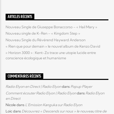
Elyon Live
ARTICLES RÉCENTS
Nouveau Single de Giuseppe Bonaccorso – « Hail Mary »
Nouveau single de K-Ren – « Kingdom Step »
Elyon Kids
Nouveau Single du Révérend Hayward Anderson
« Rien que pour demain » le nouvel album de Kenzo David
« Horizon 3000 » : Kent-Zo trace une utopie lucide entre
conscience écologique et humanisme
COMMENTAIRES RÉCENTS
Radio Elyon en Direct | Radio Elyon
dans
Popup Player
Comment écouter Radio Elyon | Radio Elyon
dans
Radio Elyon
en Direct
Nicole
dans
L’Emission Kanguka sur Radio Elyon
Loïc
dans
Découvrez « Descends sur nous » le nouveau titre de