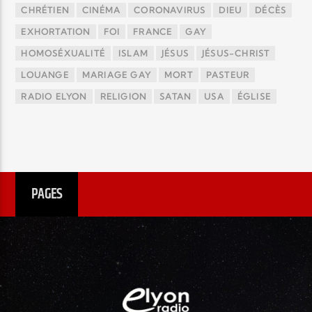
CHRÉTIEN
CINÉMA
CORONAVIRUS
DIEU
DÉCÈS
EXHORTATION
FOI
FRANCE
GAY
HOMOSÉXUALITÉ
ISLAM
JÉSUS
JÉSUS-CHRIST
LOUANGE
MARIAGE GAY
MORT
PASTEUR
RADIO ELYON
RELIGION
SATAN
USA
ÉGLISE
PAGES