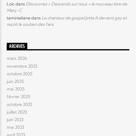
Loïc
dans
Découvrez « Descends sur nous » le nouveau titre de
Mary-C
taminieliane
dans
Le chanteur de gospel Jotta A devient gay et
reçoit le soutien des fans
ARCHIVES
mars 2026
novembre 2025
octobre 2025
juin 2025
mai 2025
février 2025
octobre 2023
juillet 2023
juin 2023
mai 2023
avril 2023