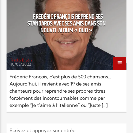
EN CE MOMENT
TITRE
FRÉDÉRIC FRANÇOIS REPREND SES
ARTISTE
STANDARDS AVEC SES AMIS DANS SON
NOUVEL ALBUM « DUO »
Radio Elyon
10/03/2022
Radio Elyon
Frédéric François, c’est plus de 500 chansons…
Aujourd’hui, il revient avec 19 de ses amis
chanteurs pour reprendre ses propres titres,
Elyon Rhema
forcément des incontournables comme par
exemple “Je t’aime à l’italienne” ou “Juste […]
Elyon Hits