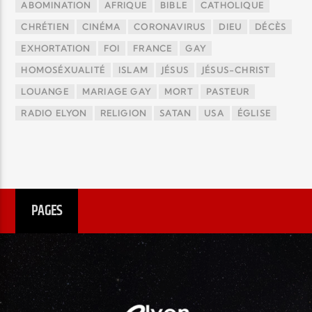
ABOMINATION
AFRIQUE
BIBLE
CATHOLIQUE
CHRÉTIEN
CINÉMA
CORONAVIRUS
DIEU
DÉCÈS
EXHORTATION
FOI
FRANCE
GAY
HOMOSÉXUALITÉ
ISLAM
JÉSUS
JÉSUS-CHRIST
LOUANGE
MARIAGE GAY
MORT
PASTEUR
RADIO ELYON
RELIGION
SATAN
USA
ÉGLISE
PAGES