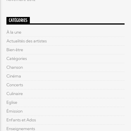
CATÉGORIES
À la une
Actualités des artistes
Bien être
Catégories
Chanson
Cinéma
Concerts
Culinaire
Eglise
Émission
Enfants et Ados
Enseignements