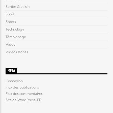
Sorties & Loisirs
Sport
Sports
Technology
Témoignage
Video
Vidéos stories
MÉTA
Connexion
Flux des publications
Flux des commentaires
Site de WordPress-FR