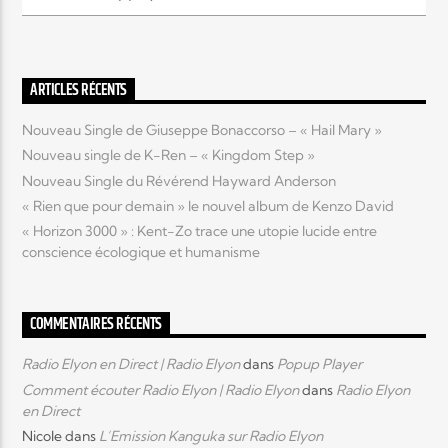
Elyon Live
ARTICLES RÉCENTS
Nouveau Single de Giuseppe Bonaccorso – « Hail Mary »
Elyon Kids
Nouveau single de K-Ren – « Kingdom Step »
Nouveau Single du Révérend Hayward Anderson
« Rien que pour demain » le nouvel album de Kenzo David
« Horizon 3000 » : Kent-Zo trace une utopie lucide entre
conscience écologique et humanisme
COMMENTAIRES RÉCENTS
Radio Elyon en Direct | Radio Elyon
dans
Popup Player
Comment écouter Radio Elyon | Radio Elyon
dans
Radio Elyon
en Direct
Nicole
dans
L’Emission Kanguka sur Radio Elyon