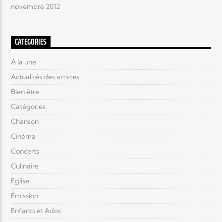
novembre 2012
CATÉGORIES
À la une
Actualités des artistes
Bien être
Catégories
Chanson
Cinéma
Concerts
Culinaire
Eglise
Émission
Enfants et Ados