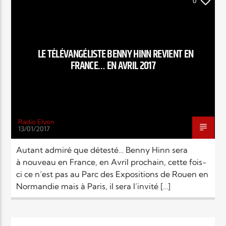
EN CE MOMENT
0
TITRE
ARTISTE
LE TÉLÉVANGÉLISTE BENNY HINN REVIENT EN
FRANCE… EN AVRIL 2017
Radio Elyon
Radio Elyon
13/01/2017
Autant admiré que détesté… Benny Hinn sera
à nouveau en France, en Avril prochain, cette fois-
Elyon Rhema
ci ce n’est pas au Parc des Expositions de Rouen en
Normandie mais à Paris, il sera l’invité […]
Elyon Hits