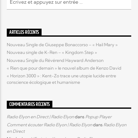
Elyon Live
ARTICLES RÉCENTS
Nouveau Single de Giuseppe Bonaccorso – « Hail Mary »
Elyon Kids
Nouveau single de K-Ren – « Kingdom Step »
Nouveau Single du Révérend Hayward Anderson
« Rien que pour demain » le nouvel album de Kenzo David
« Horizon 3000 » : Kent-Zo trace une utopie lucide entre
conscience écologique et humanisme
COMMENTAIRES RÉCENTS
Radio Elyon en Direct | Radio Elyon
dans
Popup Player
Comment écouter Radio Elyon | Radio Elyon
dans
Radio Elyon
en Direct