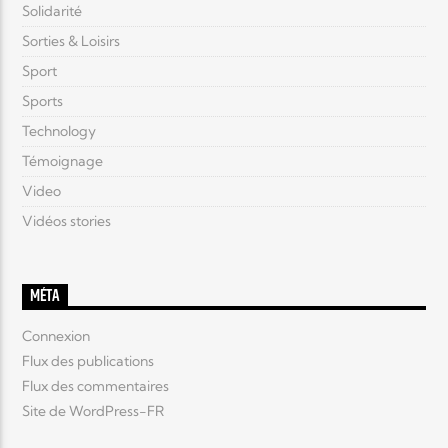
Solidarité
Sorties & Loisirs
Sport
Sports
Technology
Témoignage
Video
Vidéos stories
MÉTA
Connexion
Flux des publications
Flux des commentaires
Site de WordPress-FR