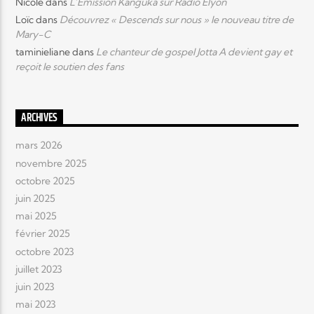
Nicole
dans
L’Emission Kanguka sur Radio Elyon
Loïc
dans
Découvrez « Descends sur nous » le nouveau titre de
Mary-C
taminieliane
dans
Le chanteur de gospel Jotta A devient gay et
reçoit le soutien des fans
ARCHIVES
mars 2026
novembre 2025
octobre 2025
juin 2025
mai 2025
février 2025
octobre 2023
juillet 2023
juin 2023
mai 2023