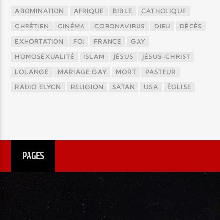
ABOMINATION
AFRIQUE
BIBLE
CATHOLIQUE
CHRÉTIEN
CINÉMA
CORONAVIRUS
DIEU
DÉCÈS
EXHORTATION
FOI
FRANCE
GAY
HOMOSÉXUALITÉ
ISLAM
JÉSUS
JÉSUS-CHRIST
LOUANGE
MARIAGE GAY
MORT
PASTEUR
RADIO ELYON
RELIGION
SATAN
USA
ÉGLISE
PAGES