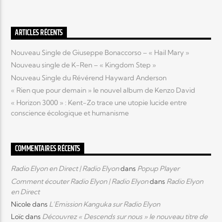
Elyon Live
ARTICLES RÉCENTS
Nouveau Single de Giuseppe Bonaccorso – « Hail Mary »
Nouveau single de K-Ren – « Kingdom Step »
Elyon Kids
Nouveau Single du Révérend Hayward Anderson
« Rien que pour demain » le nouvel album de Kenzo David
« Horizon 3000 » : Kent-Zo trace une utopie lucide entre
conscience écologique et humanisme
COMMENTAIRES RÉCENTS
Radio Elyon en Direct | Radio Elyon
dans
Popup Player
Comment écouter Radio Elyon | Radio Elyon
dans
Radio Elyon
en Direct
Nicole
dans
L’Emission Kanguka sur Radio Elyon
Loïc
dans
Découvrez « Descends sur nous » le nouveau titre de