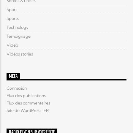
Sorties & Loisirs
Sport
Sports
Technology
Témoignage
Video
Vidéos stories
MÉTA
Connexion
Flux des publications
Flux des commentaires
Site de WordPress-FR
RADIO ELYON SUR VOTRE SITE