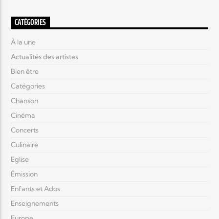
CATÉGORIES
À la une
Actualités des artistes
Bien être
Catégories
Chanson
Cinéma
Concerts
Culinaire
Eglise
Émission
Enfants et Ados
Enseignements
Europe