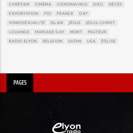
CHRÉTIEN
CINÉMA
CORONAVIRUS
DIEU
DÉCÈS
EXHORTATION
FOI
FRANCE
GAY
HOMOSÉXUALITÉ
ISLAM
JÉSUS
JÉSUS-CHRIST
LOUANGE
MARIAGE GAY
MORT
PASTEUR
RADIO ELYON
RELIGION
SATAN
USA
ÉGLISE
PAGES