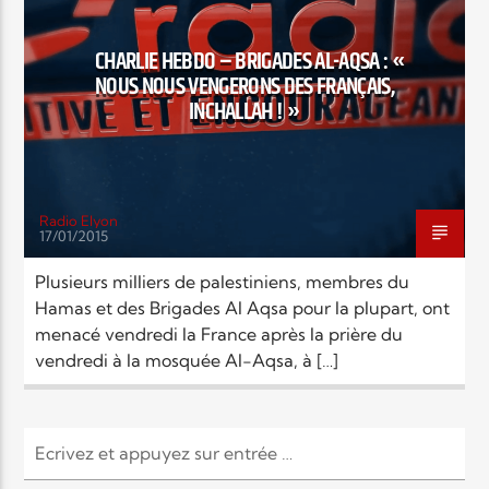
EN CE MOMENT
TITRE
SOCIÉTÉ
CHARLIE HEBDO – BRIGADES AL-AQSA : «
ARTISTE
NOUS NOUS VENGERONS DES FRANÇAIS,
INCHALLAH ! »
Radio Elyon
17/01/2015
Radio Elyon
Plusieurs milliers de palestiniens, membres du
Hamas et des Brigades Al Aqsa pour la plupart, ont
menacé vendredi la France après la prière du
Elyon Rhema
vendredi à la mosquée Al-Aqsa, à […]
Elyon Hits