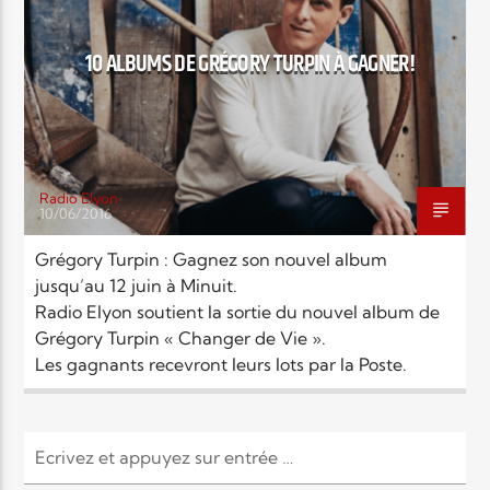
10 ALBUMS DE GRÉGORY TURPIN À GAGNER!
Elyon Live
Elyon Kids
Radio Elyon
10/06/2016
Grégory Turpin : Gagnez son nouvel album
jusqu’au 12 juin à Minuit.
Radio Elyon soutient la sortie du nouvel album de
Grégory Turpin « Changer de Vie ».
Les gagnants recevront leurs lots par la Poste.