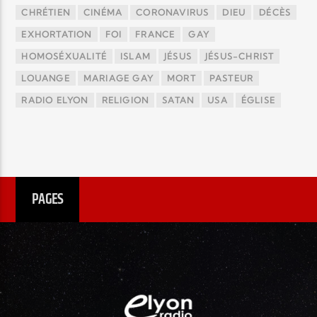
CHRÉTIEN
CINÉMA
CORONAVIRUS
DIEU
DÉCÈS
EXHORTATION
FOI
FRANCE
GAY
HOMOSÉXUALITÉ
ISLAM
JÉSUS
JÉSUS-CHRIST
LOUANGE
MARIAGE GAY
MORT
PASTEUR
RADIO ELYON
RELIGION
SATAN
USA
ÉGLISE
PAGES