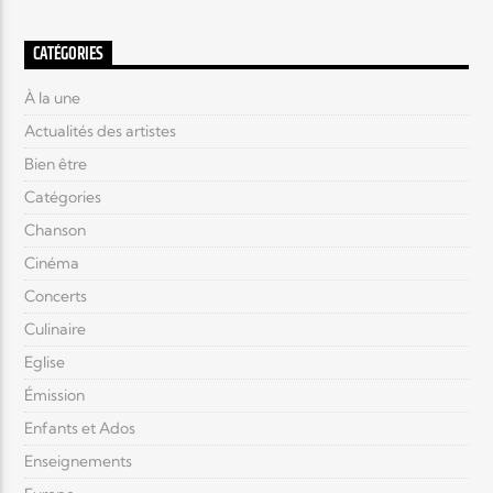
CATÉGORIES
À la une
Actualités des artistes
Bien être
Catégories
Chanson
Cinéma
Concerts
Culinaire
Eglise
Émission
Enfants et Ados
Enseignements