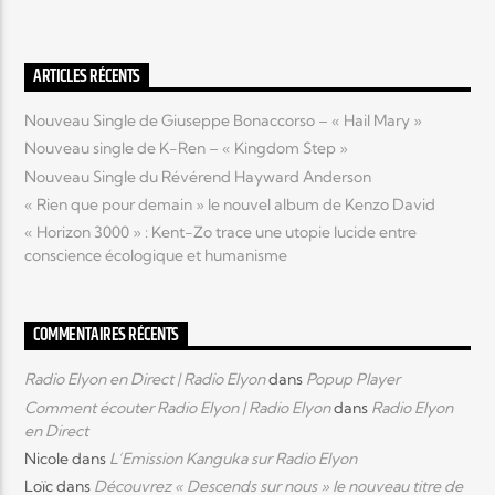
ARTICLES RÉCENTS
Nouveau Single de Giuseppe Bonaccorso – « Hail Mary »
Nouveau single de K-Ren – « Kingdom Step »
Nouveau Single du Révérend Hayward Anderson
« Rien que pour demain » le nouvel album de Kenzo David
« Horizon 3000 » : Kent-Zo trace une utopie lucide entre
conscience écologique et humanisme
COMMENTAIRES RÉCENTS
Radio Elyon en Direct | Radio Elyon
dans
Popup Player
Comment écouter Radio Elyon | Radio Elyon
dans
Radio Elyon
en Direct
Nicole
dans
L’Emission Kanguka sur Radio Elyon
Loïc
dans
Découvrez « Descends sur nous » le nouveau titre de