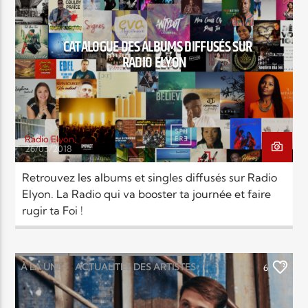
EN CE MOMENT
TITRE
ARTISTE
CATALOGUE DES ALBUMS DIFFUSÉS SUR
RADIO ELYON
Radio Elyon
26/03/2018
Radio Elyon
Retrouvez les albums et singles diffusés sur Radio
Elyon. La Radio qui va booster ta journée et faire
rugir ta Foi !
Elyon Rhema
À LA UNE
ACTUALITÉS DES ARTISTES
6
Elyon Hits
JEU CONCOURS
MUSIC
NEWS