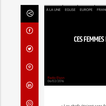
À LA UNE
EGLISE
EUROPE
FRAN
CES FEMMES 
Radio Elyon
06/02/2016
« Les chefs étaient sans f