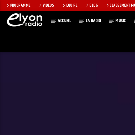
PROGRAMME
VIDÉOS
ÉQUIPE
BLOG
CLASSEMENT M
ACCUEIL
LA RADIO
MUSIC
EN CE MOMEN
RADIO ELYON
TITRE
POSITIVE ET
ARTISTE
ENCOURAGEANTE !