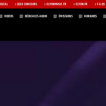
USICAL
JEUX CONCOURS
ELYONMUSIC.FR
ELYON.FR
F.A.QS
VIDÉOS
DÉDICACES AUDIO
ÉMISSIONS
HORAIRES
T