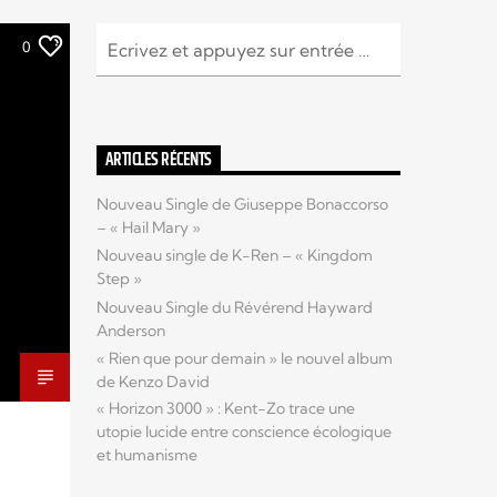
0
ARTICLES RÉCENTS
Nouveau Single de Giuseppe Bonaccorso
– « Hail Mary »
Nouveau single de K-Ren – « Kingdom
Step »
Nouveau Single du Révérend Hayward
Anderson
« Rien que pour demain » le nouvel album
de Kenzo David
« Horizon 3000 » : Kent-Zo trace une
utopie lucide entre conscience écologique
et humanisme