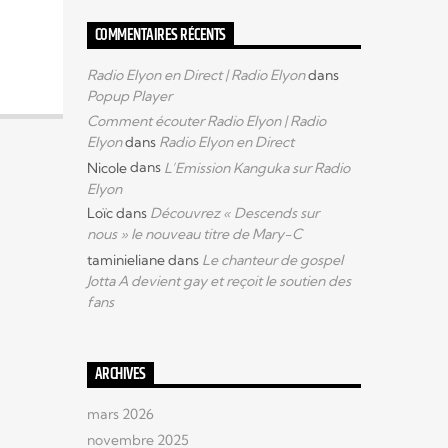
COMMENTAIRES RÉCENTS
Radio Elyon en Direct | Radio Elyon
dans
Popup Player
Comment écouter Radio Elyon | Radio
Elyon
dans
Radio Elyon en Direct
Nicole
dans
L’Emission Kanguka sur Radio
Elyon
Loïc
dans
Découvrez « Descends sur
nous » le nouveau titre de Mary-C
taminieliane
dans
Le chanteur de gospel
Jotta A devient gay et reçoit le soutien des
fans
ARCHIVES
mars 2026
novembre 2025