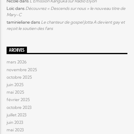
Nicole
dans
L’Emission Kanguka sur Radio Elyon
Loïc
dans
Découvrez « Descends sur nous » le nouveau titre de
Mary-C
taminieliane
dans
Le chanteur de gospel Jotta A devient gay et
reçoit le soutien des fans
ARCHIVES
mars 2026
novembre 2025
octobre 2025
juin 2025
mai 2025
février 2025
octobre 2023
juillet 2023
juin 2023
mai 2023