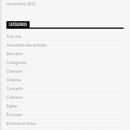
novembre 2012
CATÉGORIES
À la une
Actualités des artistes
Bien être
Catégories
Chanson
Cinéma
Concerts
Culinaire
Eglise
Émission
Enfants et Ados