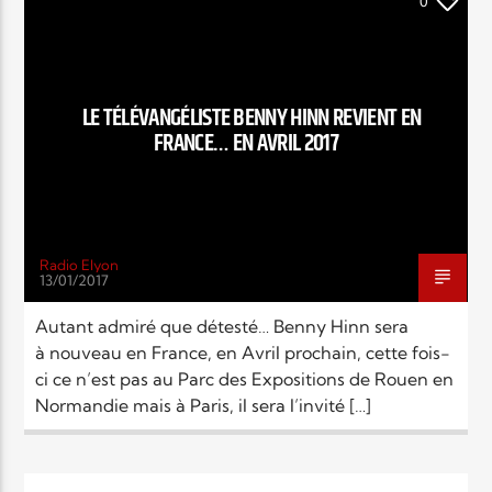
EN CE MOMENT
0
TITRE
ARTISTE
LE TÉLÉVANGÉLISTE BENNY HINN REVIENT EN
FRANCE… EN AVRIL 2017
Radio Elyon
Radio Elyon
13/01/2017
Autant admiré que détesté… Benny Hinn sera
à nouveau en France, en Avril prochain, cette fois-
Elyon Rhema
ci ce n’est pas au Parc des Expositions de Rouen en
Normandie mais à Paris, il sera l’invité […]
Elyon Hits