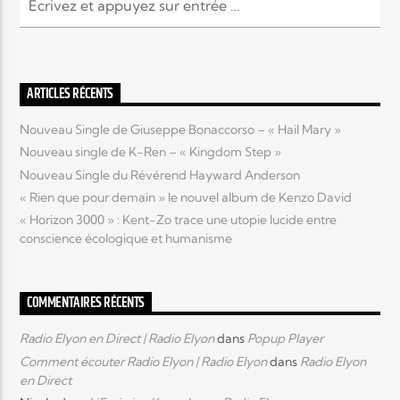
Elyon Live
ARTICLES RÉCENTS
Nouveau Single de Giuseppe Bonaccorso – « Hail Mary »
Elyon Kids
Nouveau single de K-Ren – « Kingdom Step »
Nouveau Single du Révérend Hayward Anderson
« Rien que pour demain » le nouvel album de Kenzo David
« Horizon 3000 » : Kent-Zo trace une utopie lucide entre
conscience écologique et humanisme
COMMENTAIRES RÉCENTS
Radio Elyon en Direct | Radio Elyon
dans
Popup Player
Comment écouter Radio Elyon | Radio Elyon
dans
Radio Elyon
en Direct