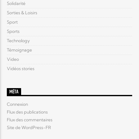
Solidarité
Sorties & Loisirs
Sport
Sports
Technology
Témoignage
Video
Vidéos stories
MÉTA
Connexion
Flux des publications
Flux des commentaires
Site de WordPress-FR