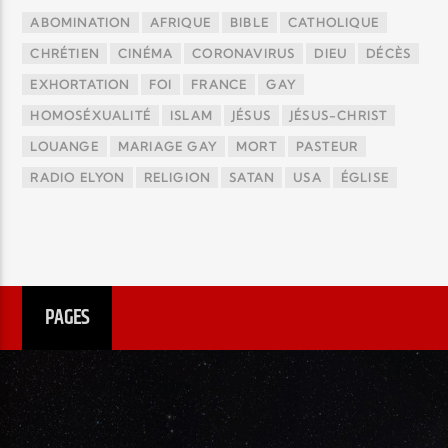
ABOMINATION
AFRIQUE
BIBLE
CATHOLIQUE
CHRÉTIEN
CINÉMA
CORONAVIRUS
DIEU
DÉCÈS
EXHORTATION
FOI
FRANCE
GAY
HOMOSÉXUALITÉ
ISLAM
JÉSUS
JÉSUS-CHRIST
LOUANGE
MARIAGE GAY
MORT
PASTEUR
RADIO ELYON
RELIGION
SATAN
USA
ÉGLISE
PAGES