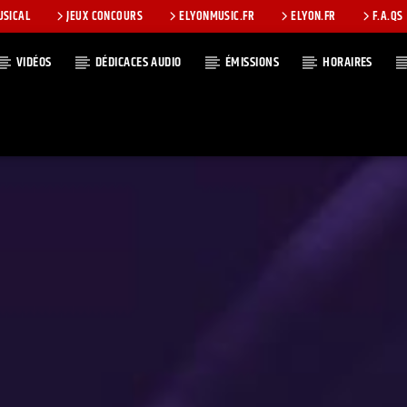
USICAL
JEUX CONCOURS
ELYONMUSIC.FR
ELYON.FR
F.A.QS
VIDÉOS
DÉDICACES AUDIO
ÉMISSIONS
HORAIRES
T