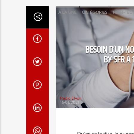
À LA UNE
CATÉGORIES
HIGH-TEC
BESOIN D’UN N
BY SFR À
Radio Elyon
16/01/2021
Qu’on se le dise, la guer