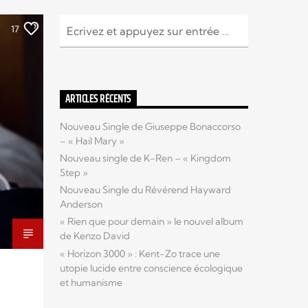
17
ARTICLES RÉCENTS
Nouveau Single de Giuseppe Bonaccorso
– « Hail Mary »
Nouveau single de K-Ren – « Kingdom
Step »
Nouveau Single du Révérend Hayward
Anderson
« Rien que pour demain » le nouvel album
de Kenzo David
« Horizon 3000 » : Kent-Zo trace une
utopie lucide entre conscience écologique
et humanisme