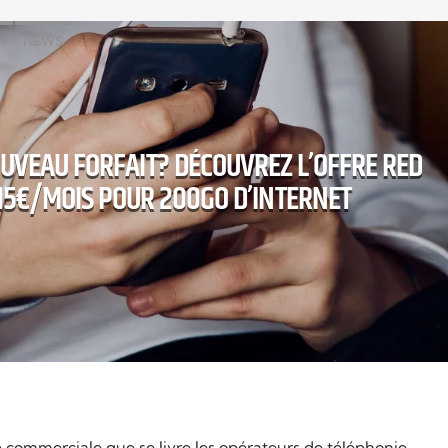
H
NEWS
OUVEAU FORFAIT? DÉCOUVREZ L’OFFRE RED
 15€/MOIS POUR 200GO D’INTERNET
re commerciale que se livre les opérateurs de téléphonie