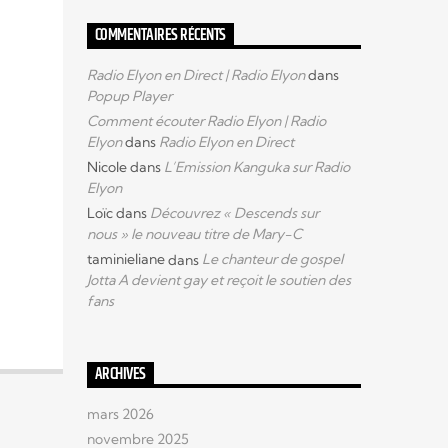
COMMENTAIRES RÉCENTS
Radio Elyon en Direct | Radio Elyon
dans
Popup Player
Comment écouter Radio Elyon | Radio
Elyon
dans
Radio Elyon en Direct
Nicole
dans
L’Emission Kanguka sur Radio
Elyon
Loïc
dans
Découvrez « Descends sur
nous » le nouveau titre de Mary-C
taminieliane
dans
Le chanteur de gospel
Jotta A devient gay et reçoit le soutien des
fans
ARCHIVES
mars 2026
novembre 2025