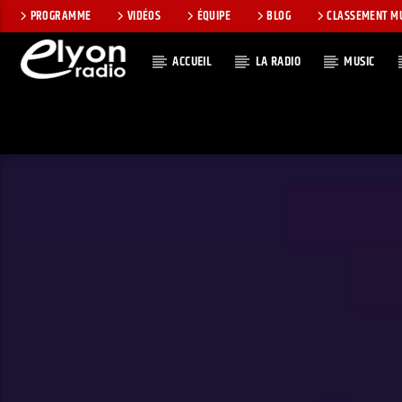
PROGRAMME
VIDÉOS
ÉQUIPE
BLOG
CLASSEMENT M
ACCUEIL
LA RADIO
MUSIC
EN CE MOMEN
RADIO ELYON
TITRE
POSITIVE ET
ARTISTE
ENCOURAGEANTE !