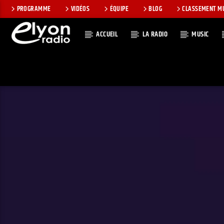
PROGRAMME
VIDÉOS
ÉQUIPE
BLOG
CLASSEMENT M
ACCUEIL
LA RADIO
MUSIC
EN CE MOMEN
RADIO ELYON
TITRE
POSITIVE ET
ARTISTE
ENCOURAGEANTE !