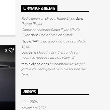
COMMENTAIRES RÉCENTS
Radio Elyon en Direct | Radio Elyon
dans
Popup Player
Comment écouter Radio Elyon | Radio
Elyon
dans
Radio Elyon en Direct
Nicole
dans
L’Emission Kanguka sur Radio
Elyon
5
Loïc
dans
Découvrez « Descends sur
nous » le nouveau titre de Mary-C
taminieliane
dans
Le chanteur de gospel
Jotta A devient gay et reçoit le soutien des
fans
ARCHIVES
mars 2026
novembre 2025