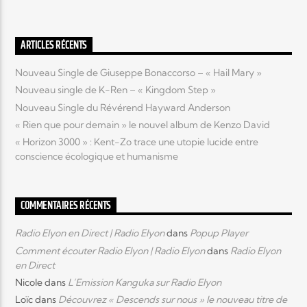
Elyon Live
ARTICLES RÉCENTS
Nouveau Single de Giuseppe Bonaccorso – « Hail Mary »
Nouveau single de K-Ren – « Kingdom Step »
Elyon Kids
Nouveau Single du Révérend Hayward Anderson
« Rien que pour demain » le nouvel album de Kenzo David
« Horizon 3000 » : Kent-Zo trace une utopie lucide entre
conscience écologique et humanisme
COMMENTAIRES RÉCENTS
Radio Elyon en Direct | Radio Elyon
dans
Popup Player
Comment écouter Radio Elyon | Radio Elyon
dans
Radio Elyon
en Direct
Nicole
dans
L’Emission Kanguka sur Radio Elyon
Loïc
dans
Découvrez « Descends sur nous » le nouveau titre de