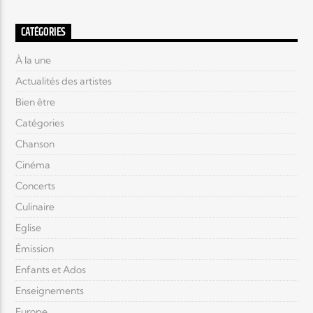
CATÉGORIES
À la une
Actualités des artistes
Bien être
Catégories
Chanson
Cinéma
Concerts
Culinaire
Eglise
Émission
Enfants et Ados
Enseignements
Europe