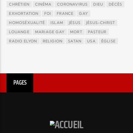
CHRÉTIEN
CINÉMA
CORONAVIRUS
DIEU
DÉCÈS
EXHORTATION
FOI
FRANCE
GAY
HOMOSÉXUALITÉ
ISLAM
JÉSUS
JÉSUS-CHRIST
LOUANGE
MARIAGE GAY
MORT
PASTEUR
RADIO ELYON
RELIGION
SATAN
USA
ÉGLISE
PAGES