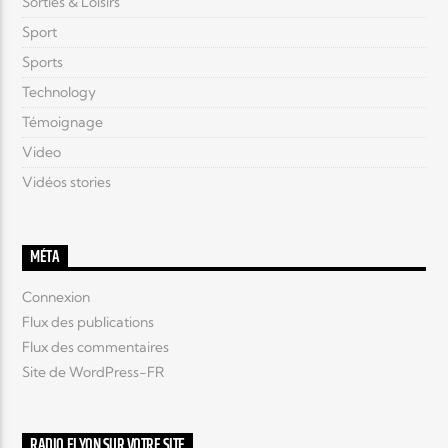
Sorties & Loisirs
Sport
Sports
Technology
Témoignage
Video
Vidéos stories
MÉTA
Connexion
Flux des publications
Flux des commentaires
Site de WordPress-FR
RADIO ELYON SUR VOTRE SITE