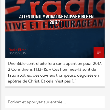
EN CE MOMENT
TITRE
ARTISTE
ATTENTION IL Y AURA UNE FAUSSE BIBLE EN
2017 ?
Radio Elyon
05/06/2016
Radio Elyon
Une Bible contrefaite fera son apparition pour 2017.
2 Corinthiens 11.13-15: « Ces hommes-là sont de
faux apôtres, des ouvriers trompeurs, déguisés en
Elyon Rhema
apôtres de Christ. Et cela n’est pas […]
Elyon Hits