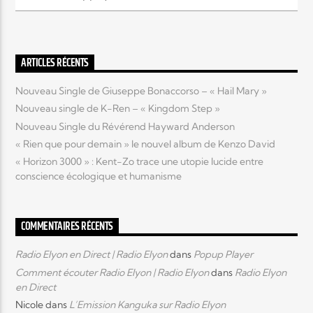
Elyon Live
ARTICLES RÉCENTS
Nouveau Single de Giuseppe Bonaccorso – « Hail Mary »
Elyon Kids
Nouveau single de K-Ren – « Kingdom Step »
Nouveau Single du Révérend Hayward Anderson
« Rien que pour demain » le nouvel album de Kenzo David
« Horizon 3000 » : Kent-Zo trace une utopie lucide entre
conscience écologique et humanisme
COMMENTAIRES RÉCENTS
Radio Elyon en Direct | Radio Elyon
dans
Popup Player
Comment écouter Radio Elyon | Radio Elyon
dans
Radio Elyon
en Direct
Nicole
dans
L’Emission Kanguka sur Radio Elyon