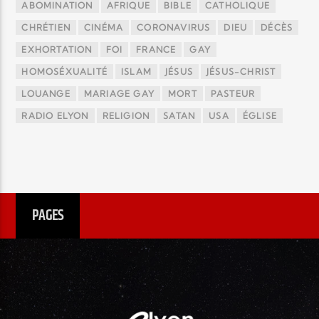
ABOMINATION
AFRIQUE
BIBLE
CATHOLIQUE
CHRÉTIEN
CINÉMA
CORONAVIRUS
DIEU
DÉCÈS
EXHORTATION
FOI
FRANCE
GAY
HOMOSÉXUALITÉ
ISLAM
JÉSUS
JÉSUS-CHRIST
LOUANGE
MARIAGE GAY
MORT
PASTEUR
RADIO ELYON
RELIGION
SATAN
USA
ÉGLISE
PAGES