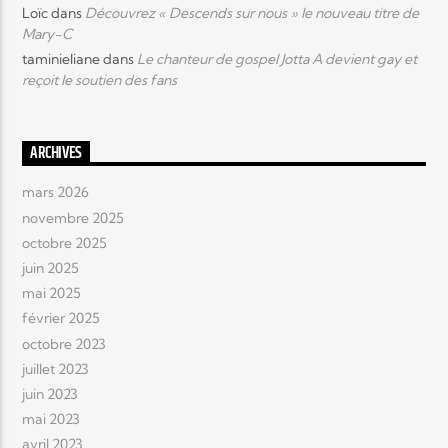
Loïc
dans
Découvrez « Descends sur nous » le nouveau titre de
Mary-C
taminieliane
dans
Le chanteur de gospel Jotta A devient gay et
reçoit le soutien des fans
ARCHIVES
mars 2026
novembre 2025
octobre 2025
juin 2025
mai 2025
février 2025
octobre 2023
juillet 2023
juin 2023
mai 2023
avril 2023