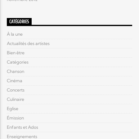
CATÉGORIES
À la une
Actualités des artistes
Bien être
Catégories
Chanson
Cinéma
Concerts
Culinaire
Eglise
Émission
Enfants et Ados
Enseignements