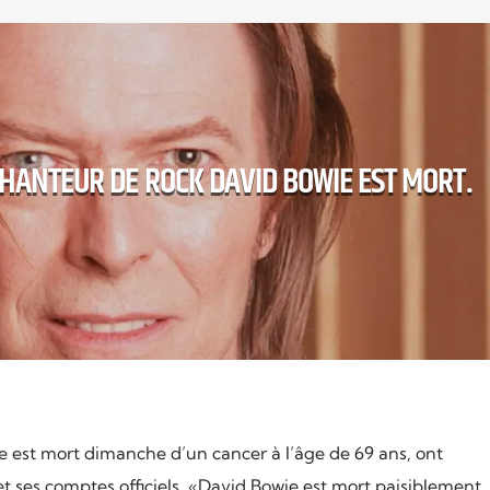
CHANTEUR DE ROCK DAVID BOWIE EST MORT.
 est mort dimanche d’un cancer à l’âge de 69 ans, ont
et ses comptes officiels. «David Bowie est mort paisiblement