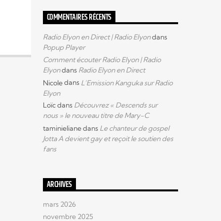
COMMENTAIRES RÉCENTS
Radio Elyon en Direct | Radio Elyon
dans
Popup Player
Comment écouter Radio Elyon | Radio
Elyon
dans
Radio Elyon en Direct
Nicole
dans
L’Emission Kanguka sur Radio
Elyon
Loïc
dans
Découvrez « Descends sur
nous » le nouveau titre de Mary-C
taminieliane
dans
Le chanteur de gospel
Jotta A devient gay et reçoit le soutien des
fans
ARCHIVES
mars 2026
novembre 2025