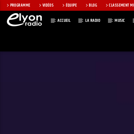
PROGRAMME
VIDÉOS
ÉQUIPE
BLOG
CLASSEMENT M
ACCUEIL
LA RADIO
MUSIC
EN CE MOMEN
RADIO ELYON
TITRE
POSITIVE ET
ARTISTE
ENCOURAGEANTE !