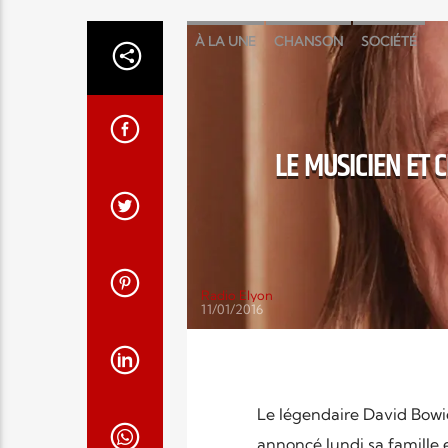
À LA UNE
CHANSON
SOCIÉTÉ
LE MUSICIEN ET 
Radio Elyon
11/01/2016
Le légendaire David Bowie
annoncé lundi sa famille 