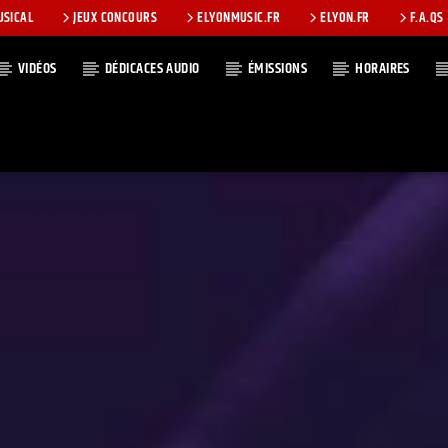
USICAL
JEUX CONCOURS
ELYONMUSIC.FR
ELYON.FR
F.A.QS
VIDÉOS
DÉDICACES AUDIO
ÉMISSIONS
HORAIRES
T