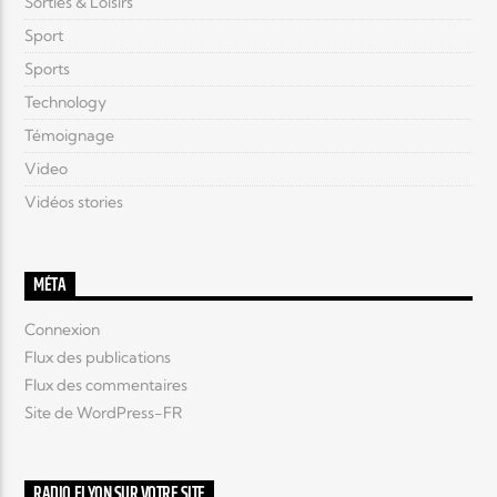
Sorties & Loisirs
Sport
Sports
Technology
Témoignage
Video
Vidéos stories
MÉTA
Connexion
Flux des publications
Flux des commentaires
Site de WordPress-FR
RADIO ELYON SUR VOTRE SITE