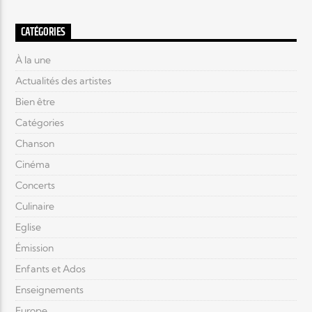
CATÉGORIES
À la une
Actualités des artistes
Bien être
Catégories
Chanson
Cinéma
Concerts
Culinaire
Eglise
Émission
Enfants et Ados
Enseignements
Europe