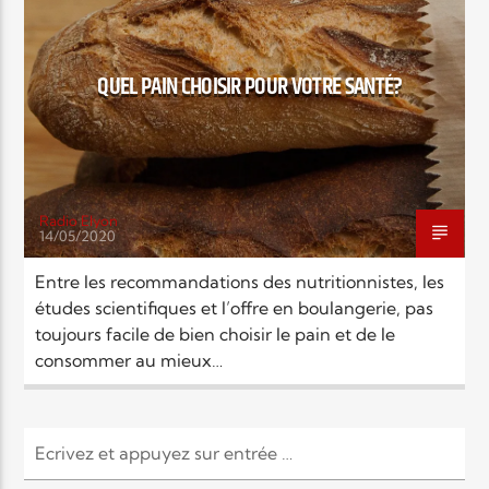
EN CE MOMENT
TITRE
ARTISTE
QUEL PAIN CHOISIR POUR VOTRE SANTÉ?
Radio Elyon
14/05/2020
Radio Elyon
Entre les recommandations des nutritionnistes, les
études scientifiques et l’offre en boulangerie, pas
toujours facile de bien choisir le pain et de le
Elyon Rhema
consommer au mieux…
Elyon Hits