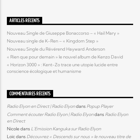
Elyon Live
ARTICLES RÉCENTS
Nouveau Single de Giuseppe Bonaccorso – « Hail Mary »
Nouveau single de K-Ren – « Kingdom Step »
Elyon Kids
Nouveau Single du Révérend Hayward Anderson
« Rien que pour demain » le nouvel album de Kenzo David
« Horizon 3000 » : Kent-Zo trace une utopie lucide entre
conscience écologique et humanisme
COMMENTAIRES RÉCENTS
Radio Elyon en Direct | Radio Elyon
dans
Popup Player
Comment écouter Radio Elyon | Radio Elyon
dans
Radio Elyon
en Direct
Nicole
dans
L’Emission Kanguka sur Radio Elyon
Loïc
dans
Découvrez « Descends sur nous » le nouveau titre de