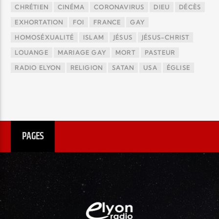
CHRÉTIEN
CINÉMA
CORONAVIRUS
DIEU
DÉCÈS
EXHORTATION
FOI
FRANCE
GAY
HOMOSÉXUALITÉ
ISLAM
JÉSUS
JÉSUS-CHRIST
LOUANGE
MARIAGE GAY
MORT
PASTEUR
RADIO ELYON
RELIGION
SATAN
USA
ÉGLISE
PAGES