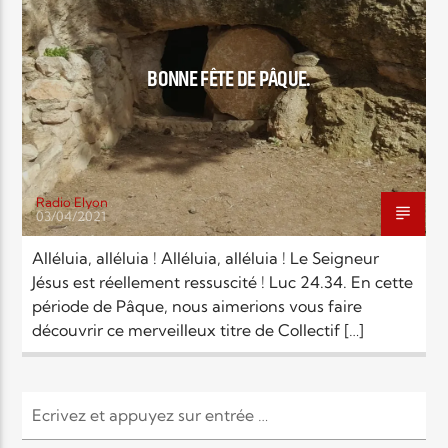
EN CE MOMENT
TITRE
ARTISTE
BONNE FÊTE DE PÂQUE.
Radio Elyon
03/04/2021
Radio Elyon
Alléluia, alléluia ! Alléluia, alléluia ! Le Seigneur
Jésus est réellement ressuscité ! Luc 24.34. En cette
période de Pâque, nous aimerions vous faire
Elyon Rhema
découvrir ce merveilleux titre de Collectif […]
Elyon Hits