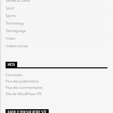
Sorties & Loisirs
Sport
Sports
Technology
Témoignage
Video
Vidéos stories
MÉTA
Connexion
Flux des publications
Flux des commentaires
Site de WordPress-FR
RADIO ELYON SUR VOTRE SITE