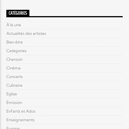
CATÉGORIES
À la une
Actualités des artistes
Bien être
Catégories
Chanson
Cinéma
Concerts
Culinaire
Eglise
Émission
Enfants et Ados
Enseignements
Europe