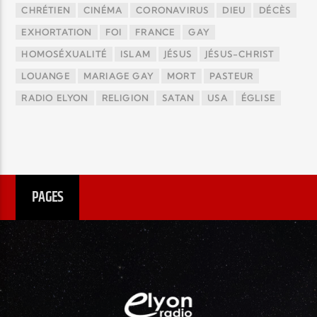
CHRÉTIEN
CINÉMA
CORONAVIRUS
DIEU
DÉCÈS
EXHORTATION
FOI
FRANCE
GAY
HOMOSÉXUALITÉ
ISLAM
JÉSUS
JÉSUS-CHRIST
LOUANGE
MARIAGE GAY
MORT
PASTEUR
RADIO ELYON
RELIGION
SATAN
USA
ÉGLISE
PAGES