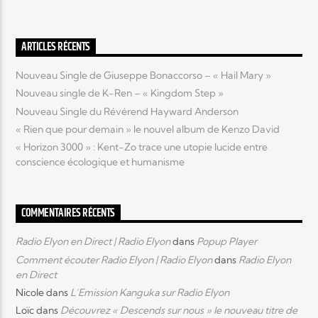
Elyon Live
ARTICLES RÉCENTS
Nouveau Single de Giuseppe Bonaccorso – « Hail Mary »
Nouveau single de K-Ren – « Kingdom Step »
Elyon Kids
Nouveau Single du Révérend Hayward Anderson
« Rien que pour demain » le nouvel album de Kenzo David
« Horizon 3000 » : Kent-Zo trace une utopie lucide entre
conscience écologique et humanisme
COMMENTAIRES RÉCENTS
Radio Elyon en Direct | Radio Elyon
dans
Popup Player
Comment écouter Radio Elyon | Radio Elyon
dans
Radio Elyon
en Direct
Nicole
dans
L’Emission Kanguka sur Radio Elyon
Loïc
dans
Découvrez « Descends sur nous » le nouveau titre de