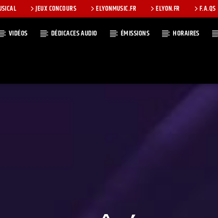
USICAL
JEUX CONCOURS
ELYONMUSIC.FR
ELYON.FR
F.A.QS
VIDÉOS
DÉDICACES AUDIO
ÉMISSIONS
HORAIRES
T