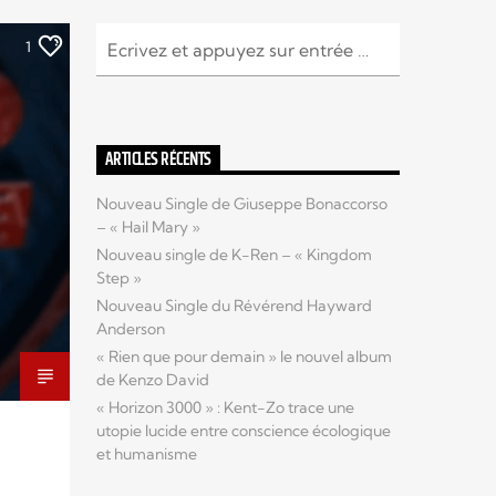
1
ARTICLES RÉCENTS
Nouveau Single de Giuseppe Bonaccorso
– « Hail Mary »
Nouveau single de K-Ren – « Kingdom
Step »
Nouveau Single du Révérend Hayward
Anderson
« Rien que pour demain » le nouvel album
de Kenzo David
« Horizon 3000 » : Kent-Zo trace une
utopie lucide entre conscience écologique
et humanisme