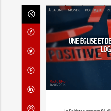
À LA UNE
MONDE
POLITIQUE
RE
UNE ÉGLISE ET D
LOC
Radio Elyon
16/01/2016
Le Pakistan compte 96,4%