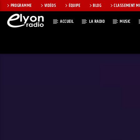
PROGRAMME
VIDÉOS
ÉQUIPE
BLOG
CLASSEMENT M
ACCUEIL
LA RADIO
MUSIC
EN CE MOMEN
RADIO ELYON
TITRE
POSITIVE ET
ARTISTE
ENCOURAGEANTE !