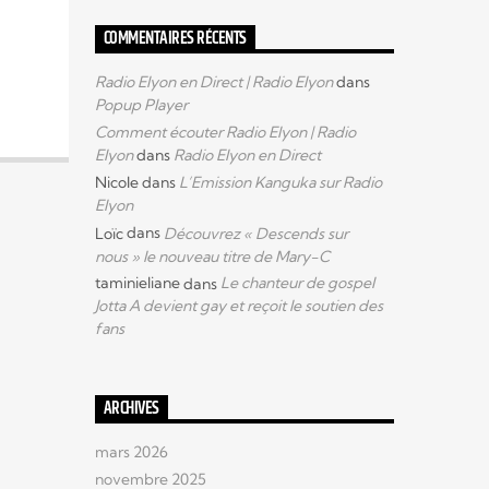
COMMENTAIRES RÉCENTS
Radio Elyon en Direct | Radio Elyon
dans
Popup Player
Comment écouter Radio Elyon | Radio
Elyon
dans
Radio Elyon en Direct
Nicole
dans
L’Emission Kanguka sur Radio
Elyon
Loïc
dans
Découvrez « Descends sur
nous » le nouveau titre de Mary-C
taminieliane
dans
Le chanteur de gospel
Jotta A devient gay et reçoit le soutien des
fans
ARCHIVES
mars 2026
novembre 2025