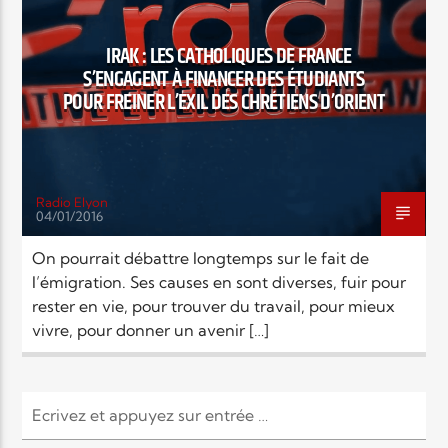
EN CE MOMENT
TITRE
IRAK : LES CATHOLIQUES DE FRANCE
ARTISTE
S’ENGAGENT À FINANCER DES ÉTUDIANTS
POUR FREINER L’EXIL DES CHRÉTIENS D’ORIENT
Radio Elyon
04/01/2016
Radio Elyon
On pourrait débattre longtemps sur le fait de
l’émigration. Ses causes en sont diverses, fuir pour
rester en vie, pour trouver du travail, pour mieux
Elyon Rhema
vivre, pour donner un avenir […]
Elyon Hits