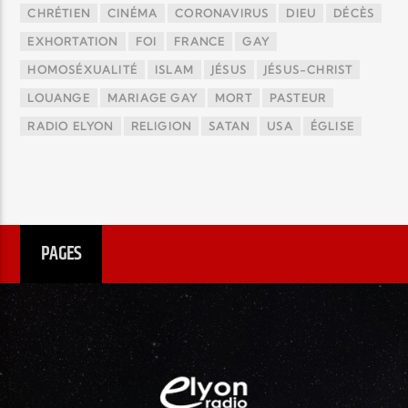
CHRÉTIEN
CINÉMA
CORONAVIRUS
DIEU
DÉCÈS
EXHORTATION
FOI
FRANCE
GAY
HOMOSÉXUALITÉ
ISLAM
JÉSUS
JÉSUS-CHRIST
LOUANGE
MARIAGE GAY
MORT
PASTEUR
RADIO ELYON
RELIGION
SATAN
USA
ÉGLISE
PAGES