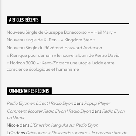
Elyon Live
ARTICLES RÉCENTS
Nouveau Single de Giuseppe Bonaccorso – « Hail Mary »
Nouveau single de K-Ren – « Kingdom Step »
Elyon Kids
Nouveau Single du Révérend Hayward Anderson
« Rien que pour demain » le nouvel album de Kenzo David
« Horizon 3000 » : Kent-Zo trace une utopie lucide entre
conscience écologique et humanisme
COMMENTAIRES RÉCENTS
Radio Elyon en Direct | Radio Elyon
dans
Popup Player
Comment écouter Radio Elyon | Radio Elyon
dans
Radio Elyon
en Direct
Nicole
dans
L’Emission Kanguka sur Radio Elyon
Loïc
dans
Découvrez « Descends sur nous » le nouveau titre de