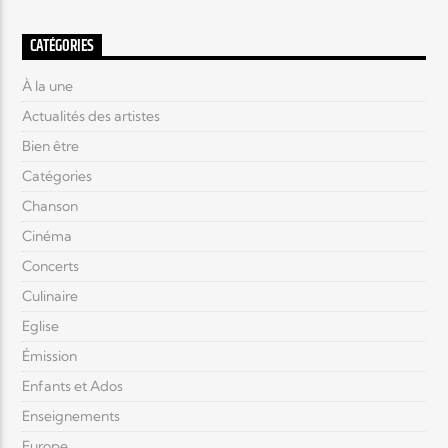
CATÉGORIES
À la une
Actualités des artistes
Bien être
Catégories
Chanson
Cinéma
Concerts
Culinaire
Eglise
Émission
Enfants et Ados
Enseignements
Europe