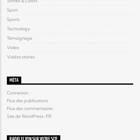
Sorties & Loisirs
Sport
Sports
Technology
Témoignage
Video
Vidéos stories
MÉTA
Connexion
Flux des publications
Flux des commentaires
Site de WordPress-FR
RADIO ELYON SUR VOTRE SITE